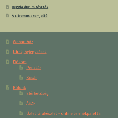
Reggia durum tészták
A citromos szomjoltó
Webáruház
Hírek, bejegyzések
Fiókom
Pénztár
Kosár
Rólunk
Elérhetőség
ÁSZF
Üzleti árukészlet – online termékpaletta