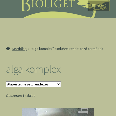
Ugrás
Kilépés
Menü
a
a
navigációhoz
tartalomba
nd
Kezdőlap
“alga komplex” címkével rendelkező termékek
u
nd
alga komplex
u
Összesen 1 találat