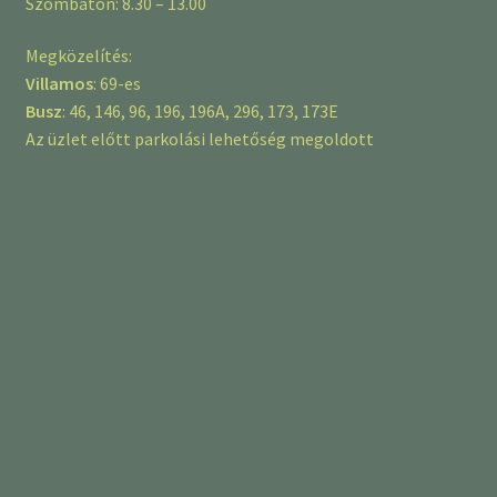
Szombaton: 8.30 – 13.00
Megközelítés:
Villamos
: 69-es
Busz
: 46, 146, 96, 196, 196A, 296, 173, 173E
Az üzlet előtt parkolási lehetőség megoldott