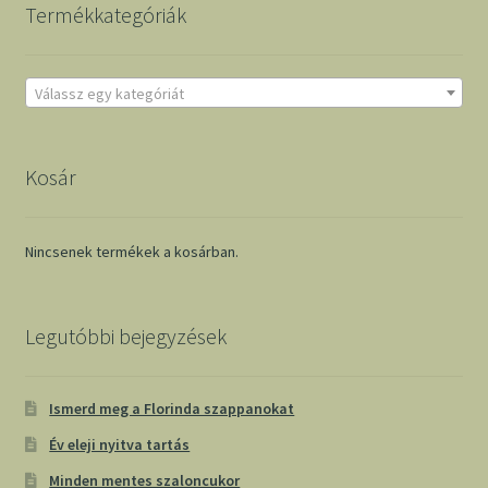
Termékkategóriák
Válassz egy kategóriát
Kosár
Nincsenek termékek a kosárban.
Legutóbbi bejegyzések
Ismerd meg a Florinda szappanokat
Év eleji nyitva tartás
Minden mentes szaloncukor