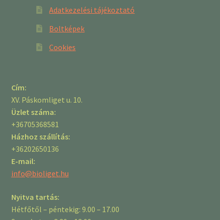
Adatkezelési tájékoztató
Boltképek
Cookies
Cím:
XV. Páskomliget u. 10.
Üzlet száma:
+36705368581
Házhoz szállítás:
+36202650136
E-mail:
info@bioliget.hu
Nyitva tartás:
Hétfőtől – péntekig: 9.00 – 17.00