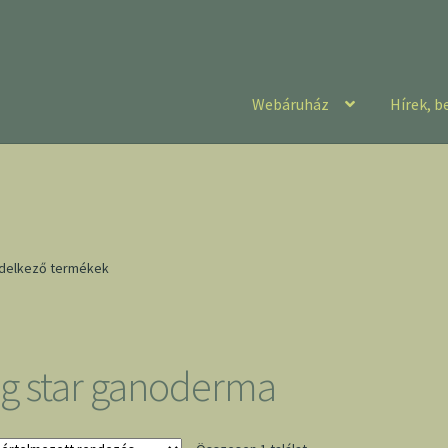
Webáruház
Hírek, b
ndelkező termékek
ig star ganoderma