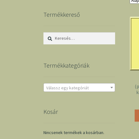
Termékkereső
Keresés:
Termékkategóriák
(
Válassz egy kategóriát
k
Kosár
Nincsenek termékek a kosárban.