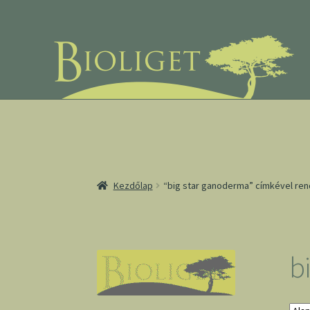
Ugrás
Kilépés
a
a
navigációhoz
tartalomba
Kezdőlap
“big star ganoderma” címkével re
b