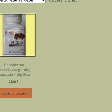
Összesen 1 találat
Ganoderma
pecsétviaszgomba)
apszula – Big Star
2580
Ft
Kosárba teszem