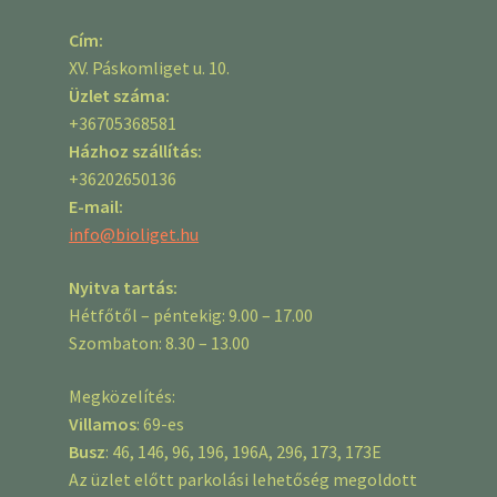
Cím:
XV. Páskomliget u. 10.
Üzlet száma:
+36705368581
Házhoz szállítás:
+36202650136
E-mail:
info@bioliget.hu
Nyitva tartás:
Hétfőtől – péntekig: 9.00 – 17.00
Szombaton: 8.30 – 13.00
Megközelítés:
Villamos
: 69-es
Busz
: 46, 146, 96, 196, 196A, 296, 173, 173E
Az üzlet előtt parkolási lehetőség megoldott