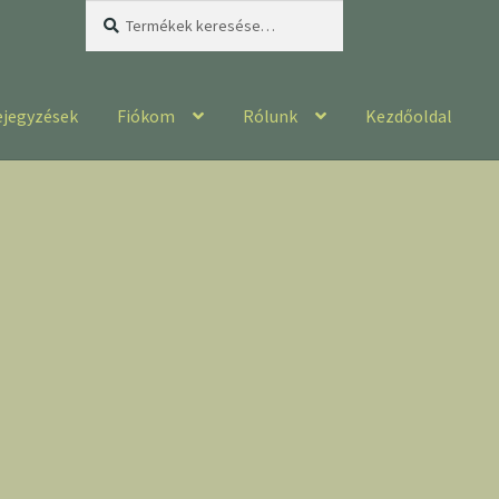
Keresés
Keresés
a
következőre:
ejegyzések
Fiókom
Rólunk
Kezdőoldal