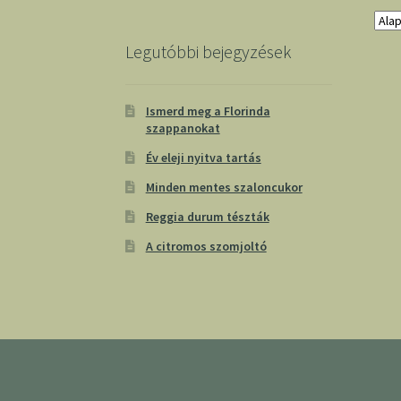
Legutóbbi bejegyzések
Ismerd meg a Florinda
szappanokat
Év eleji nyitva tartás
Minden mentes szaloncukor
Reggia durum tészták
A citromos szomjoltó