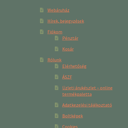
Webáruház
Hírek, bejegyzések
Fiókom
Pénztár
Kosár
Rólunk
Elérhetőség
ÁSZF
Üzleti árukészlet – online
termékpaletta
Adatkezelési tájékoztató
Boltképek
Cookies