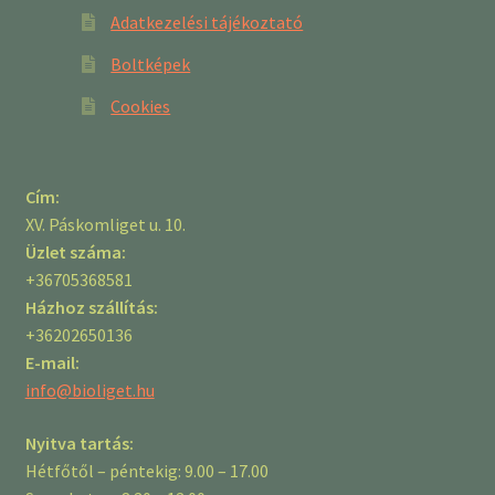
Adatkezelési tájékoztató
Boltképek
Cookies
Cím:
XV. Páskomliget u. 10.
Üzlet száma:
+36705368581
Házhoz szállítás:
+36202650136
E-mail:
info@bioliget.hu
Nyitva tartás:
Hétfőtől – péntekig: 9.00 – 17.00