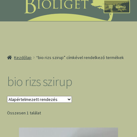
Ugrás
Kilépés
Menü
a
a
navigációhoz
tartalomba
nd
Kezdőlap
“bio rizs szirup” címkével rendelkező termékek
u
nd
bio rizs szirup
u
Összesen 1 találat