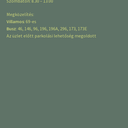
Szombaton: 8.30 – 13.00
Megközelítés:
Villamos
: 69-es
Busz
: 46, 146, 96, 196, 196A, 296, 173, 173E
Az üzlet előtt parkolási lehetőség megoldott