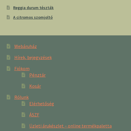
Reggia durum tészták
A citromos szomjoltó
Webáruház
Hírek, bejegyzések
Fiókom
Pénztár
Kosár
Rólunk
Elérhetőség
ÁSZF
Üzleti árukészlet – online termékpaletta