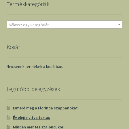
Termékkategóriák
Válassz egy kategóriát
Kosár
Nincsenek termékek a kosárban.
Legutóbbi bejegyzések
Ismerd meg a Florinda szappanokat
Év eleji nyitva tartás
Minden mentes szaloncukor