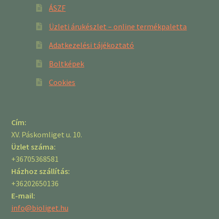
ÁSZF
Üzleti árukészlet – online termékpaletta
Adatkezelési tájékoztató
Boltképek
Cookies
Cím:
XV. Páskomliget u. 10.
Üzlet száma:
+36705368581
Házhoz szállítás:
+36202650136
E-mail:
info@bioliget.hu