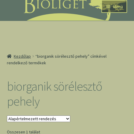
Ugrás
Kilépés
Menü
a
a
navigációhoz
tartalomba
nd
Kezdőlap
“biorganik sörélesztő pehely” címkével
rendelkező termékek
u
nd
biorganik sörélesztő
u
pehely
Összesen 1 találat