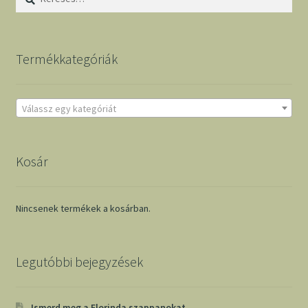
Termékkategóriák
Válassz egy kategóriát
Kosár
Nincsenek termékek a kosárban.
Legutóbbi bejegyzések
Ismerd meg a Florinda szappanokat