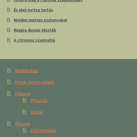
Év eleji nyitva tartás
Minden mentes szaloncukor
Reggia durum tészták
A citromos szomjoltó
Webáruház
Hírek, bejegyzések
Fiókom
Pénztár
Kosár
Rólunk
Elérhetőség