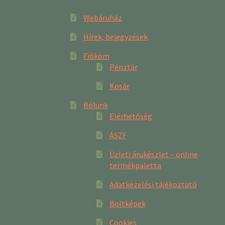
Webáruház
Hírek, bejegyzések
Fiókom
Pénztár
Kosár
Rólunk
Elérhetőség
ÁSZF
Üzleti árukészlet – online
termékpaletta
Adatkezelési tájékoztató
Boltképek
Cookies