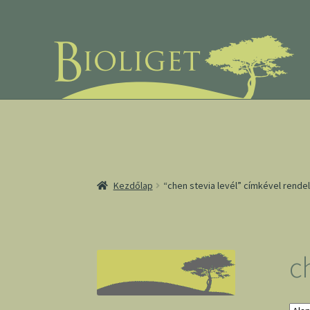
Ugrás
Kilépés
a
a
navigációhoz
tartalomba
Kezdőlap
“chen stevia levél” címkével rend
c