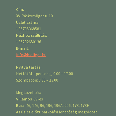
Cím:
XV. Páskomliget u. 10.
Üzlet száma:
+36705368581
Házhoz szállítás:
+36202650136
E-mail:
info@bioliget.hu
Nyitva tartás:
Hétfőtől – péntekig: 9.00 – 17.00
Szombaton: 8.30 – 13.00
Megközelítés:
Villamos
: 69-es
Busz
: 46, 146, 96, 196, 196A, 296, 173, 173E
Az üzlet előtt parkolási lehetőség megoldott