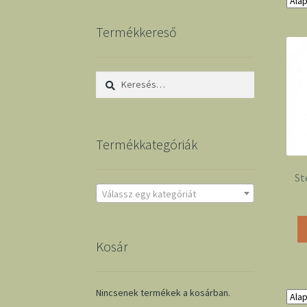
Termékkereső
Keresés:
Termékkategóriák
St
Válassz egy kategóriát
Kosár
Nincsenek termékek a kosárban.