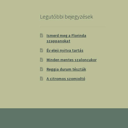
Legutóbbi bejegyzések
Ismerd meg a Florinda
szappanokat
Év eleji nyitva tartás
Minden mentes szaloncukor
Reggia durum tészták
A citromos szomjoltó