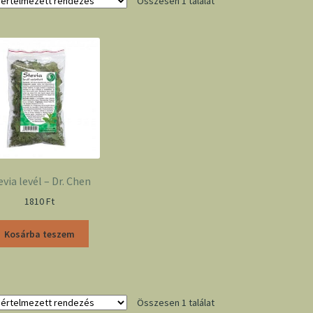
Összesen 1 találat
evia levél – Dr. Chen
1810
Ft
Kosárba teszem
Összesen 1 találat