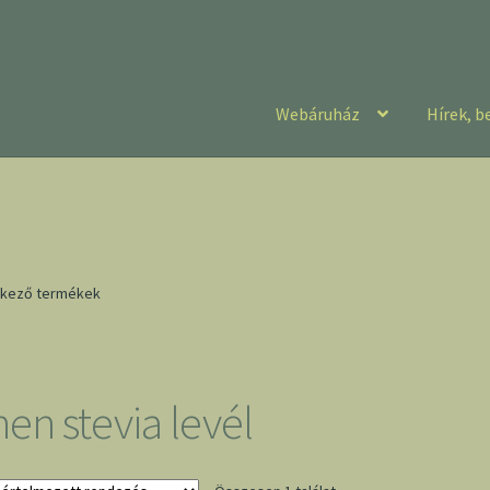
Webáruház
Hírek, b
elkező termékek
hen stevia levél