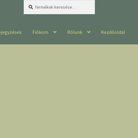
Keresés
Keresés
a
következőre:
ejegyzések
Fiókom
Rólunk
Kezdőoldal