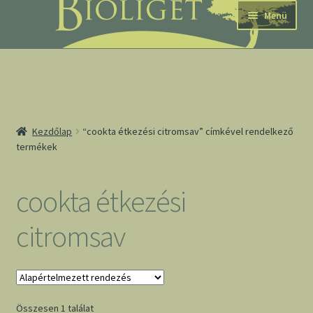
Ugrás
Kilépés
Menü
a
a
navigációhoz
tartalomba
nd
Kezdőlap
“cookta étkezési citromsav” címkével rendelkező
termékek
u
nd
cookta étkezési
u
citromsav
Összesen 1 találat