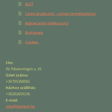
ÁSZF
Üzleti árukészlet – online termékpaletta
Adatkezelési tájékoztató
Boltképek
Cookies
Cím:
XV. Páskomliget u. 10.
Üzlet száma:
+36705368581
Házhoz szállítás:
+36202650136
E-mail:
info@bioliget.hu