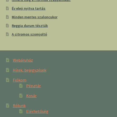
Év eleji nyitva tartás
Minden mentes szaloncukor
Reggia durum tészták
A citromos szomjoltó
Webáruház
Hírek, bejegyzések
Fiókom
Pénztár
Kosár
Rólunk
Elérhetőség