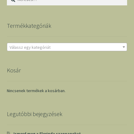
Termékkategóriák
Válassz egy kategóriát
Kosár
Nincsenek termékek a kosárban.
Legutóbbi bejegyzések
Ismerd meg a Florinda szappanokat