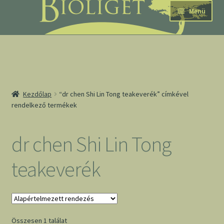
Ugrás
Kilépés
Menü
a
a
navigációhoz
tartalomba
nd
Kezdőlap
“dr chen Shi Lin Tong teakeverék” címkével
rendelkező termékek
u
nd
dr chen Shi Lin Tong
u
teakeverék
Összesen 1 találat