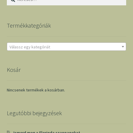
Termékkategóriák
Válassz egy kategóriát
Kosár
Nincsenek termékek a kosárban.
Legutóbbi bejegyzések
Ismerd meg a Florinda szappanokat