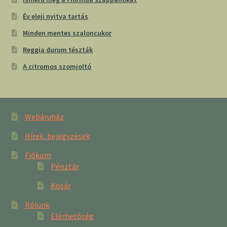
Év eleji nyitva tartás
Minden mentes szaloncukor
Reggia durum tészták
A citromos szomjoltó
Webáruház
Hírek, bejegyzések
Fiókom
Pénztár
Kosár
Rólunk
Elérhetőség