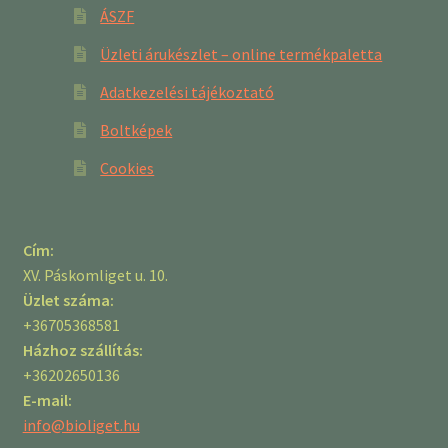
ÁSZF
Üzleti árukészlet – online termékpaletta
Adatkezelési tájékoztató
Boltképek
Cookies
Cím:
XV. Páskomliget u. 10.
Üzlet száma:
+36705368581
Házhoz szállítás:
+36202650136
E-mail:
info@bioliget.hu