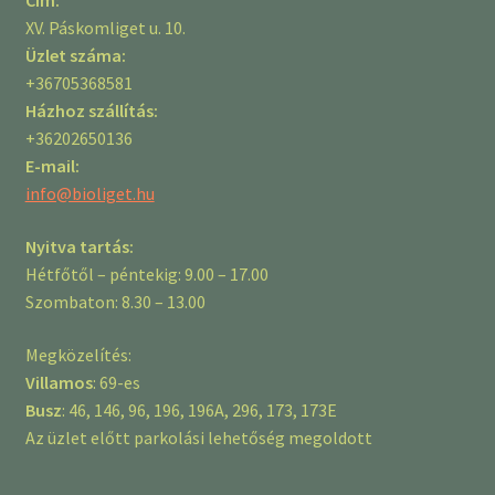
Cím:
XV. Páskomliget u. 10.
Üzlet száma:
+36705368581
Házhoz szállítás:
+36202650136
E-mail:
info@bioliget.hu
Nyitva tartás:
Hétfőtől – péntekig: 9.00 – 17.00
Szombaton: 8.30 – 13.00
Megközelítés:
Villamos
: 69-es
Busz
: 46, 146, 96, 196, 196A, 296, 173, 173E
Az üzlet előtt parkolási lehetőség megoldott