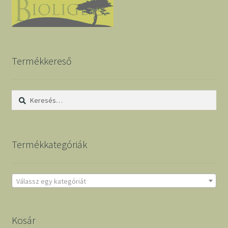
Termékkereső
Keresés:
Termékkategóriák
Válassz egy kategóriát
Kosár