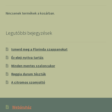
Nincsenek termékek a kosárban.
Legutóbbi bejegyzések
Ismerd meg a Florinda szappanokat
Év eleji nyitva tartás
Minden mentes szaloncukor
Reggia durum tészták
A citromos szomjoltó
Webáruház