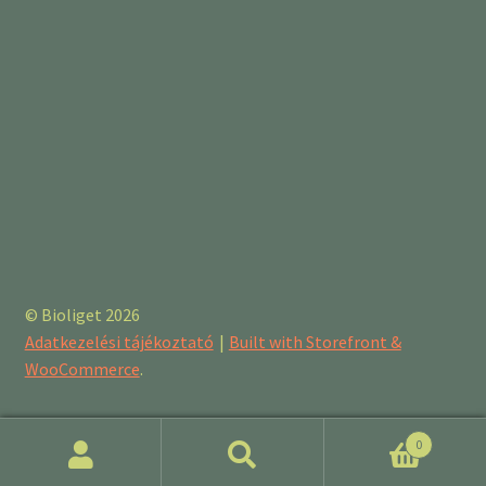
© Bioliget 2026
Adatkezelési tájékoztató
Built with Storefront &
WooCommerce
.
0
Keresés
Keresés