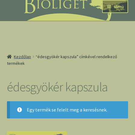
Ugrás
Kilépés
Menü
a
a
navigációhoz
tartalomba
nd
Kezdőlap
“édesgyökér kapszula” címkével rendelkező
termékek
u
nd
édesgyökér kapszula
u
Egy termék se felelt meg a keresésnek.