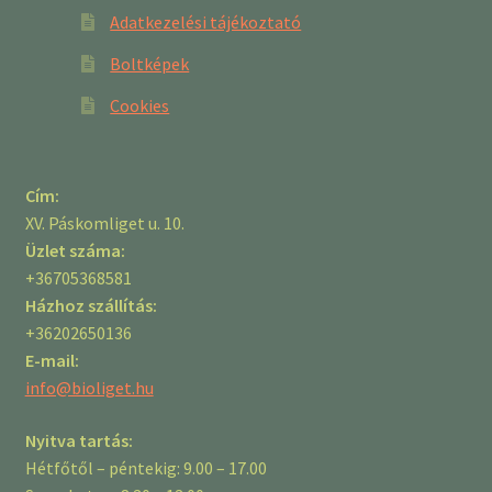
Adatkezelési tájékoztató
Boltképek
Cookies
Cím:
XV. Páskomliget u. 10.
Üzlet száma:
+36705368581
Házhoz szállítás:
+36202650136
E-mail:
info@bioliget.hu
Nyitva tartás:
Hétfőtől – péntekig: 9.00 – 17.00