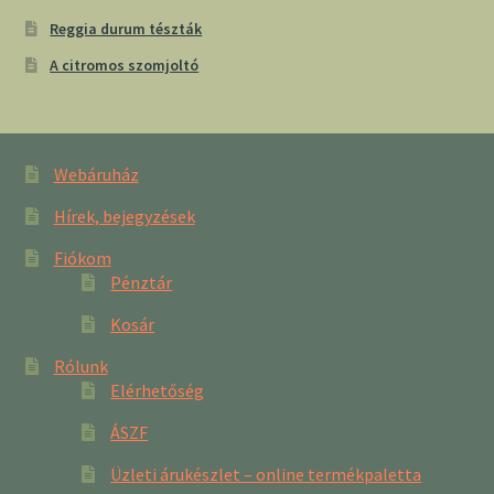
Reggia durum tészták
A citromos szomjoltó
Webáruház
Hírek, bejegyzések
Fiókom
Pénztár
Kosár
Rólunk
Elérhetőség
ÁSZF
Üzleti árukészlet – online termékpaletta