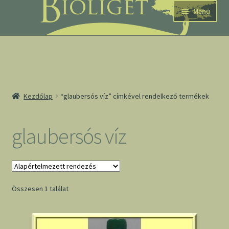
Ugrás
Kilépés
Menü
a
a
navigációhoz
tartalomba
nd
Kezdőlap
“glaubersós víz” címkével rendelkező termékek
u
nd
glaubersós víz
u
Összesen 1 találat