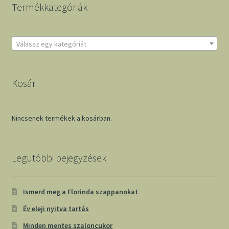
Termékkategóriák
Válassz egy kategóriát
Kosár
Nincsenek termékek a kosárban.
Legutóbbi bejegyzések
Ismerd meg a Florinda szappanokat
Év eleji nyitva tartás
Minden mentes szaloncukor