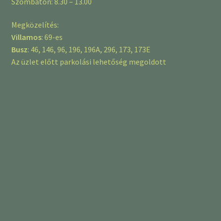
Szombaton: 8.30 – 13.00
Megközelítés:
Villamos
: 69-es
Busz
: 46, 146, 96, 196, 196A, 296, 173, 173E
Az üzlet előtt parkolási lehetőség megoldott