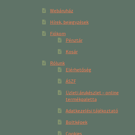
Webáruház
Hírek, bejegyzések
Fiókom
Pénztár
Kosár
Rólunk
Elérhetőség
ÁSZF
Üzleti árukészlet – online
termékpaletta
Adatkezelési tájékoztató
Boltképek
Cookies