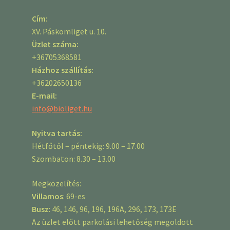
Cím:
XV. Páskomliget u. 10.
Üzlet száma:
+36705368581
Házhoz szállítás:
+36202650136
E-mail:
info@bioliget.hu
Nyitva tartás:
Hétfőtől – péntekig: 9.00 – 17.00
Szombaton: 8.30 – 13.00
Megközelítés:
Villamos
: 69-es
Busz
: 46, 146, 96, 196, 196A, 296, 173, 173E
Az üzlet előtt parkolási lehetőség megoldott