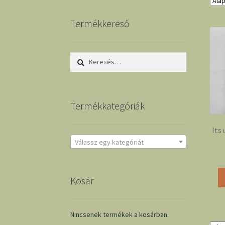
Termékkereső
Keresés:
Termékkategóriák
Its
Válassz egy kategóriát
Kosár
Nincsenek termékek a kosárban.