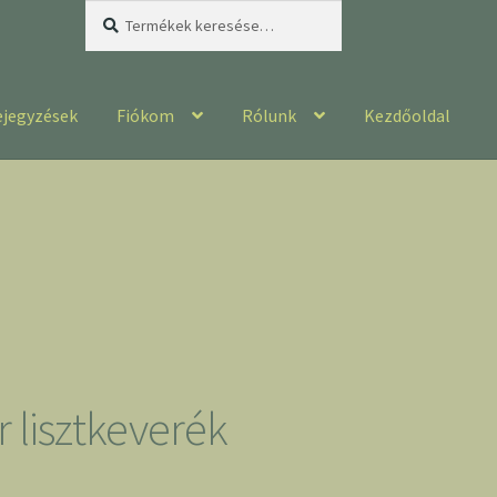
Keresés
Keresés
a
következőre:
ejegyzések
Fiókom
Rólunk
Kezdőoldal
 lisztkeverék