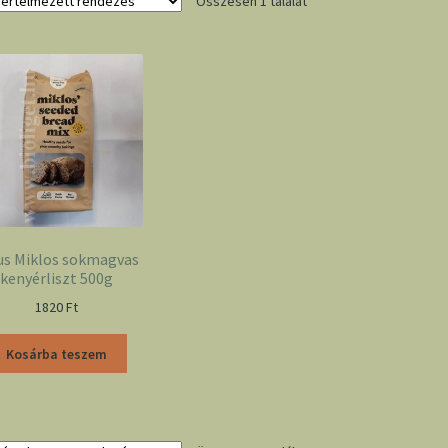
Összesen 1 találat
 us Miklos sokmagvas
kenyérliszt 500g
1820
Ft
Kosárba teszem