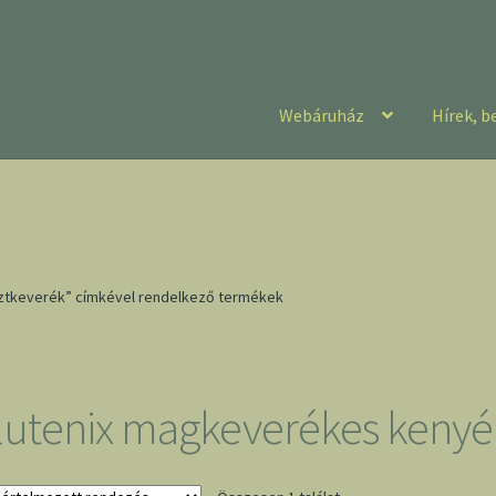
Webáruház
Hírek, b
sztkeverék” címkével rendelkező termékek
lutenix magkeverékes kenyér