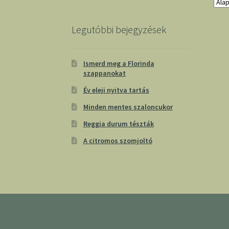
Legutóbbi bejegyzések
Ismerd meg a Florinda
szappanokat
Év eleji nyitva tartás
Minden mentes szaloncukor
Reggia durum tészták
A citromos szomjoltó