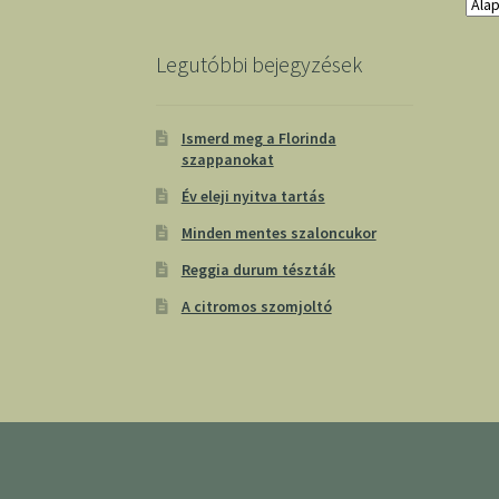
Legutóbbi bejegyzések
Ismerd meg a Florinda
szappanokat
Év eleji nyitva tartás
Minden mentes szaloncukor
Reggia durum tészták
A citromos szomjoltó