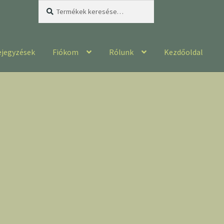
Keresés
Keresés
a
következőre:
ejegyzések
Fiókom
Rólunk
Kezdőoldal