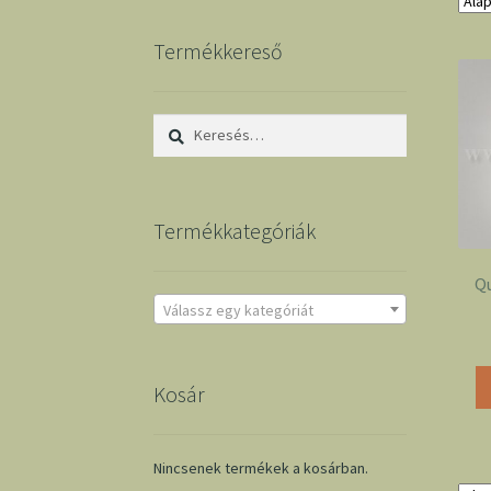
Termékkereső
Keresés:
Termékkategóriák
Qu
Válassz egy kategóriát
Kosár
Nincsenek termékek a kosárban.