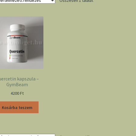
Összesen 1 találat
ercetin kapszula –
GymBeam
4200
Ft
Kosárba teszem