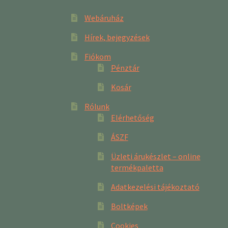
Webáruház
Hírek, bejegyzések
Fiókom
Pénztár
Kosár
Rólunk
Elérhetőség
ÁSZF
Üzleti árukészlet – online
termékpaletta
Adatkezelési tájékoztató
Boltképek
Cookies