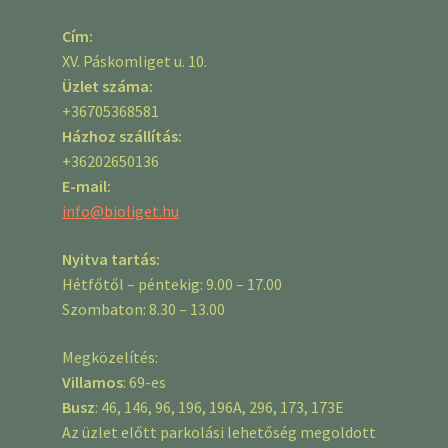
Cím:
XV. Páskomliget u. 10.
Üzlet száma:
+36705368581
Házhoz szállítás:
+36202650136
E-mail:
info@bioliget.hu
Nyitva tartás:
Hétfőtől – péntekig: 9.00 – 17.00
Szombaton: 8.30 – 13.00
Megközelítés:
Villamos
: 69-es
Busz
: 46, 146, 96, 196, 196A, 296, 173, 173E
Az üzlet előtt parkolási lehetőség megoldott