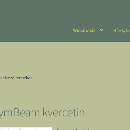
Webáruház
Hírek, b
ndelkező termékek
ymBeam kvercetin