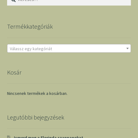
Termékkategóriák
Válassz egy kategóriát
Kosár
Nincsenek termékek a kosárban.
Legutóbbi bejegyzések
Ismerd meg a Florinda szappanokat