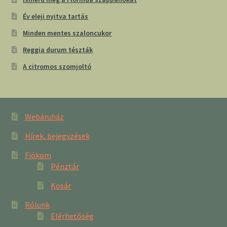
Év eleji nyitva tartás
Minden mentes szaloncukor
Reggia durum tészták
A citromos szomjoltó
Webáruház
Hírek, bejegyzések
Fiókom
Pénztár
Kosár
Rólunk
Elérhetőség