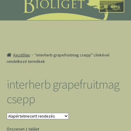
Ugrás
Kilépés
Menü
a
a
navigációhoz
tartalomba
nd
Kezdőlap
“interherb grapefruitmag csepp” címkével
rendelkező termékek
u
nd
interherb grapefruitmag
u
csepp
Összesen 1 találat