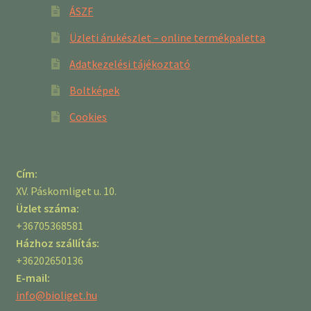
ÁSZF
Üzleti árukészlet – online termékpaletta
Adatkezelési tájékoztató
Boltképek
Cookies
Cím:
XV. Páskomliget u. 10.
Üzlet száma:
+36705368581
Házhoz szállítás:
+36202650136
E-mail:
info@bioliget.hu