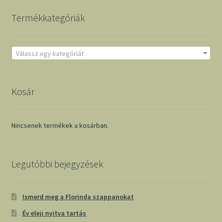
Termékkategóriák
Válassz egy kategóriát
Kosár
Nincsenek termékek a kosárban.
Legutóbbi bejegyzések
Ismerd meg a Florinda szappanokat
Év eleji nyitva tartás