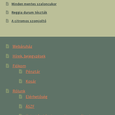
Minden mentes szaloncukor
Reggia durum tészták
A citromos szomjoltó
Webáruház
Hírek, bejegyzések
Fiókom
Pénztár
Kosár
Rólunk
Elérhetőség
ÁSZF