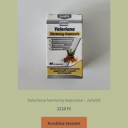
Valeriana harmony kapszula – JutaVit
2110
Ft
Kosárba teszem