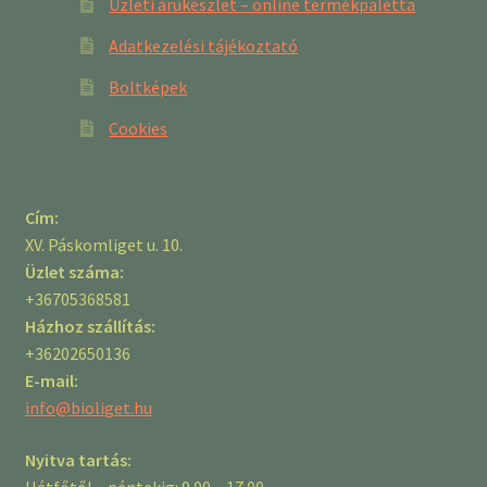
Üzleti árukészlet – online termékpaletta
Adatkezelési tájékoztató
Boltképek
Cookies
Cím:
XV. Páskomliget u. 10.
Üzlet száma:
+36705368581
Házhoz szállítás:
+36202650136
E-mail:
info@bioliget.hu
Nyitva tartás:
Hétfőtől – péntekig: 9.00 – 17.00