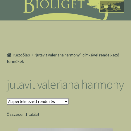
Ugrás
Kilépés
Menü
a
a
navigációhoz
tartalomba
nd
Kezdőlap
“jutavit valeriana harmony” címkével rendelkező
termékek
u
nd
jutavit valeriana harmony
u
Összesen 1 találat