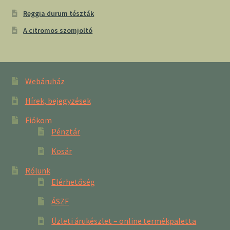
Reggia durum tészták
A citromos szomjoltó
Webáruház
Hírek, bejegyzések
Fiókom
Pénztár
Kosár
Rólunk
Elérhetőség
ÁSZF
Üzleti árukészlet – online termékpaletta