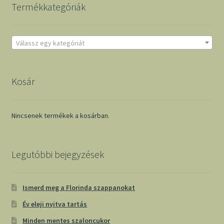
Termékkategóriák
Válassz egy kategóriát
Kosár
Nincsenek termékek a kosárban.
Legutóbbi bejegyzések
Ismerd meg a Florinda szappanokat
Év eleji nyitva tartás
Minden mentes szaloncukor