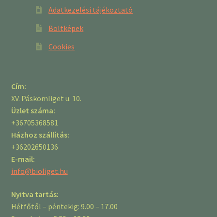
Adatkezelési tájékoztató
Boltképek
Cookies
Cím:
XV. Páskomliget u. 10.
Üzlet száma:
+36705368581
Házhoz szállítás:
+36202650136
E-mail:
info@bioliget.hu
Nyitva tartás:
Hétfőtől – péntekig: 9.00 – 17.00