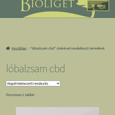
Ugrás
Kilépés
Menü
a
a
navigációhoz
tartalomba
nd
Kezdőlap
“lóbalzsam cbd” címkével rendelkező termékek
u
nd
lóbalzsam cbd
u
Összesen 1 találat