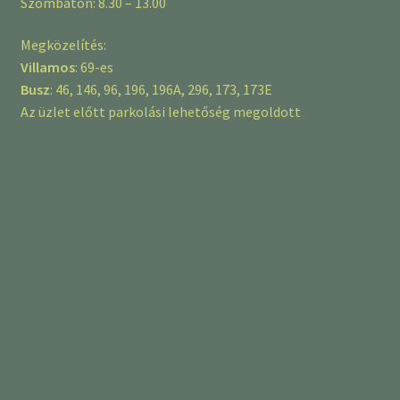
Szombaton: 8.30 – 13.00
Megközelítés:
Villamos
: 69-es
Busz
: 46, 146, 96, 196, 196A, 296, 173, 173E
Az üzlet előtt parkolási lehetőség megoldott