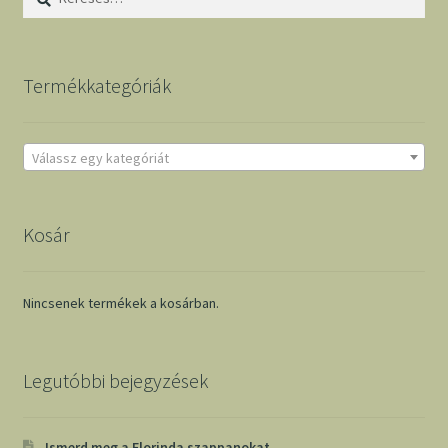
Termékkategóriák
Válassz egy kategóriát
Kosár
Nincsenek termékek a kosárban.
Legutóbbi bejegyzések
Ismerd meg a Florinda szappanokat