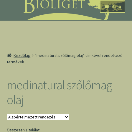
Ugrás
Kilépés
Menü
a
a
navigációhoz
tartalomba
nd
Kezdőlap
“medinatural szőlőmag olaj” címkével rendelkező
termékek
u
nd
medinatural szőlőmag
u
olaj
Összesen 1 találat