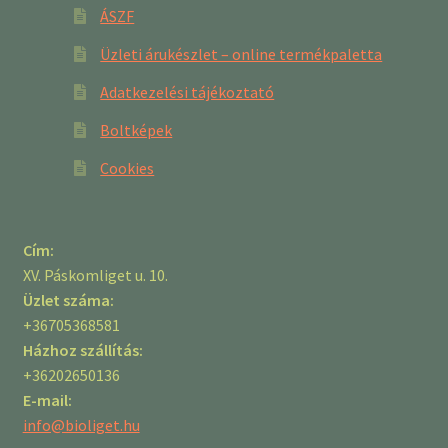
ÁSZF
Üzleti árukészlet – online termékpaletta
Adatkezelési tájékoztató
Boltképek
Cookies
Cím:
XV. Páskomliget u. 10.
Üzlet száma:
+36705368581
Házhoz szállítás:
+36202650136
E-mail:
info@bioliget.hu