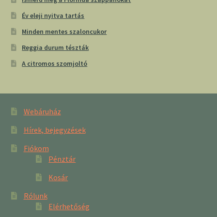
Év eleji nyitva tartás
Minden mentes szaloncukor
Reggia durum tészták
A citromos szomjoltó
Webáruház
Hírek, bejegyzések
Fiókom
Pénztár
Kosár
Rólunk
Elérhetőség