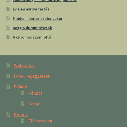
Év eleji nyitva tartás
Minden mentes szaloncukor
Reggia durum tészták
A citromos szomjoltó
Webáruház
Hírek, bejegyzések
Fiókom
Pénztár
Kosár
Rólunk
Elérhetőség