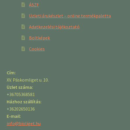
ÁSZF
Üzleti árukészlet – online termékpaletta
Adatkezelési tájékoztató
Boltképek
Cookies
Cím:
XV. Páskomliget u. 10.
Üzlet száma:
+36705368581
Házhoz szállítás:
+36202650136
E-mail:
info@bioliget.hu