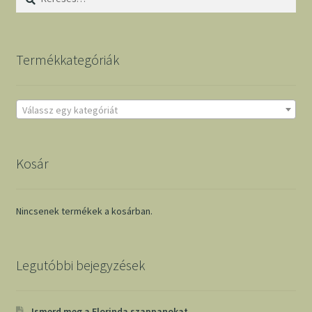
Termékkategóriák
Válassz egy kategóriát
Kosár
Nincsenek termékek a kosárban.
Legutóbbi bejegyzések
Ismerd meg a Florinda szappanokat