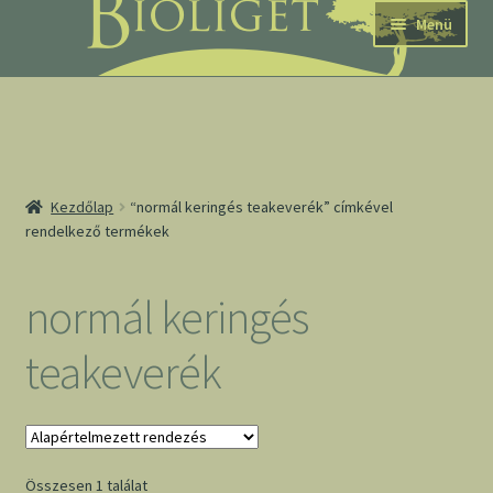
Ugrás
Kilépés
Menü
a
a
navigációhoz
tartalomba
nd
Kezdőlap
“normál keringés teakeverék” címkével
rendelkező termékek
u
nd
normál keringés
u
teakeverék
Összesen 1 találat