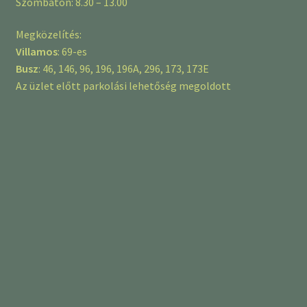
Szombaton: 8.30 – 13.00
Megközelítés:
Villamos
: 69-es
Busz
: 46, 146, 96, 196, 196A, 296, 173, 173E
Az üzlet előtt parkolási lehetőség megoldott