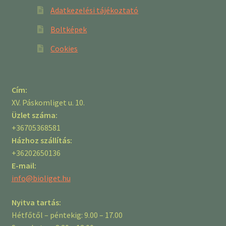
Adatkezelési tájékoztató
Boltképek
Cookies
Cím:
XV. Páskomliget u. 10.
Üzlet száma:
+36705368581
Házhoz szállítás:
+36202650136
E-mail:
info@bioliget.hu
Nyitva tartás:
Hétfőtől – péntekig: 9.00 – 17.00