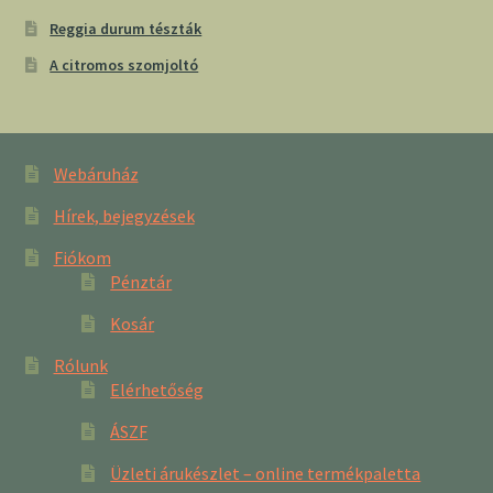
Reggia durum tészták
A citromos szomjoltó
Webáruház
Hírek, bejegyzések
Fiókom
Pénztár
Kosár
Rólunk
Elérhetőség
ÁSZF
Üzleti árukészlet – online termékpaletta