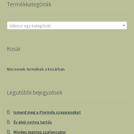
Termékkategóriák
Válassz egy kategóriát
Kosár
Nincsenek termékek a kosárban.
Legutóbbi bejegyzések
Ismerd meg a Florinda szappanokat
Év eleji nyitva tartás
Minden mentes szaloncukor