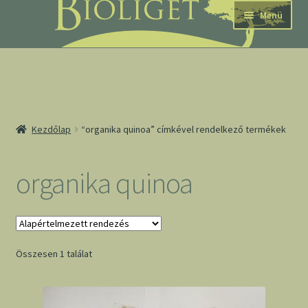
Ugrás
Kilépés
Menü
a
a
navigációhoz
tartalomba
nd
Kezdőlap
“organika quinoa” címkével rendelkező termékek
u
nd
organika quinoa
u
Összesen 1 találat