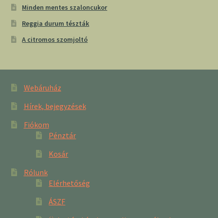
Minden mentes szaloncukor
Reggia durum tészták
A citromos szomjoltó
Webáruház
Hírek, bejegyzések
Fiókom
Pénztár
Kosár
Rólunk
Elérhetőség
ÁSZF