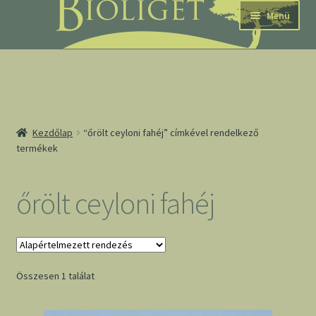
Ugrás
Kilépés
Menü
a
a
navigációhoz
tartalomba
nd
Kezdőlap
“őrölt ceyloni fahéj” címkével rendelkező
termékek
u
nd
őrölt ceyloni fahéj
u
Összesen 1 találat