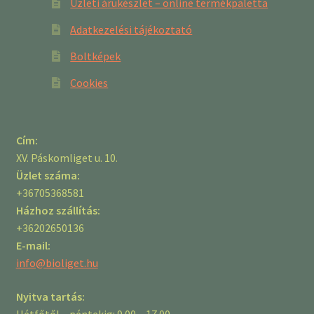
Üzleti árukészlet – online termékpaletta
Adatkezelési tájékoztató
Boltképek
Cookies
Cím:
XV. Páskomliget u. 10.
Üzlet száma:
+36705368581
Házhoz szállítás:
+36202650136
E-mail:
info@bioliget.hu
Nyitva tartás:
Hétfőtől – péntekig: 9.00 – 17.00