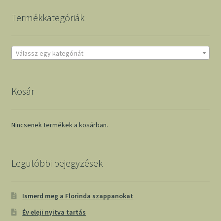
Termékkategóriák
Válassz egy kategóriát
Kosár
Nincsenek termékek a kosárban.
Legutóbbi bejegyzések
Ismerd meg a Florinda szappanokat
Év eleji nyitva tartás