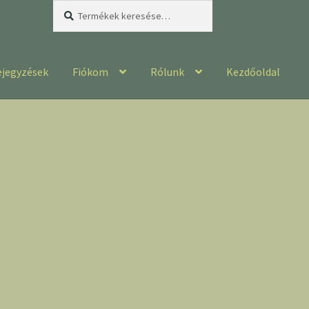
Keresés
Keresés
a
következőre:
ejegyzések
Fiókom
Rólunk
Kezdőoldal