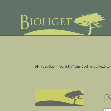
Ugrás
Kilépés
a
a
navigációhoz
tartalomba
Kezdőlap
“palástfű” címkével rendelkező t
p