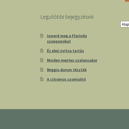
Legutóbbi bejegyzések
Ismerd meg a Florinda
szappanokat
Év eleji nyitva tartás
Minden mentes szaloncukor
Reggia durum tészták
A citromos szomjoltó