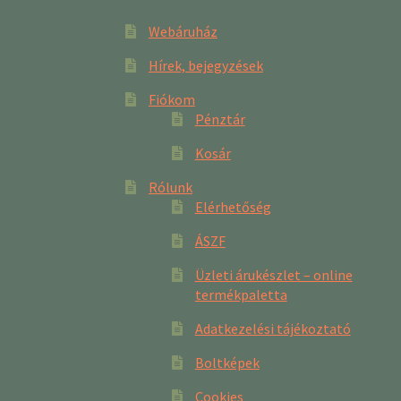
Webáruház
Hírek, bejegyzések
Fiókom
Pénztár
Kosár
Rólunk
Elérhetőség
ÁSZF
Üzleti árukészlet – online
termékpaletta
Adatkezelési tájékoztató
Boltképek
Cookies