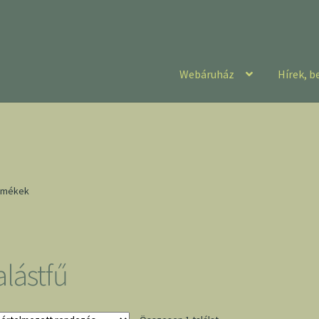
Webáruház
Hírek, b
ermékek
alástfű