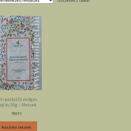
Összesen 1 találat
ti palástfű virágos
ajtás 50g – Mecsek
780
Ft
Kosárba teszem