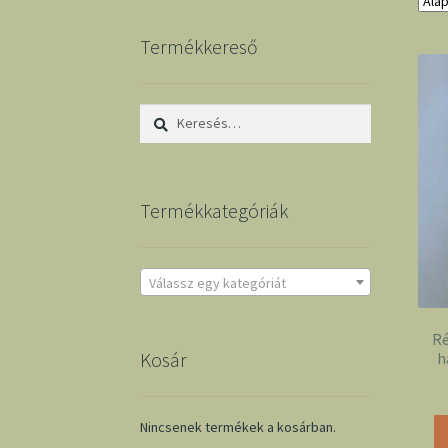
Termékkereső
Keresés:
Termékkategóriák
Válassz egy kategóriát
Ré
Kosár
h
Nincsenek termékek a kosárban.