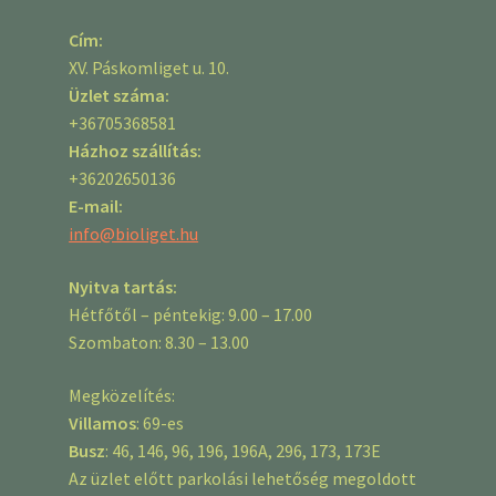
Cím:
XV. Páskomliget u. 10.
Üzlet száma:
+36705368581
Házhoz szállítás:
+36202650136
E-mail:
info@bioliget.hu
Nyitva tartás:
Hétfőtől – péntekig: 9.00 – 17.00
Szombaton: 8.30 – 13.00
Megközelítés:
Villamos
: 69-es
Busz
: 46, 146, 96, 196, 196A, 296, 173, 173E
Az üzlet előtt parkolási lehetőség megoldott