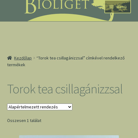
Ugrás
Kilépés
Menü
a
a
navigációhoz
tartalomba
nd
Kezdőlap
“Torok tea csillagánizzsal” címkével rendelkező
termékek
u
nd
Torok tea csillagánizzsal
u
Összesen 1 találat