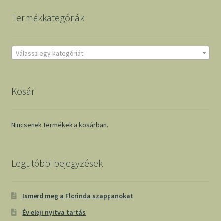
Termékkategóriák
Válassz egy kategóriát
Kosár
Nincsenek termékek a kosárban.
Legutóbbi bejegyzések
Ismerd meg a Florinda szappanokat
Év eleji nyitva tartás