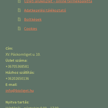
Üzleti árukészlet – online termékpaletta
Adatkezelési tájékoztató
Boltképek
Cookies
Cím:
XV. Páskomliget u. 10.
Üzlet száma:
+36705368581
Házhoz szállítás:
+36202650136
E-mail:
info@bioliget.hu
Nyitva tartás:
Hétfőtől – péntekig: 9.00 – 17.00