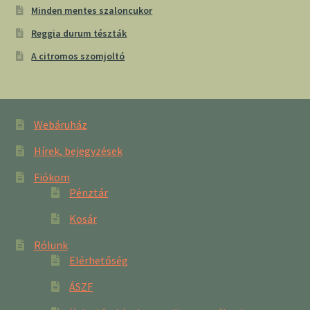
Minden mentes szaloncukor
Reggia durum tészták
A citromos szomjoltó
Webáruház
Hírek, bejegyzések
Fiókom
Pénztár
Kosár
Rólunk
Elérhetőség
ÁSZF