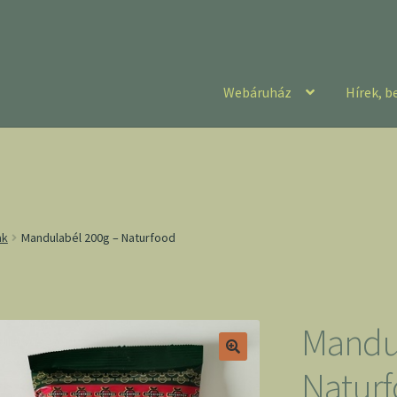
Webáruház
Hírek, b
ak
Mandulabél 200g – Naturfood
Mandul
Natur