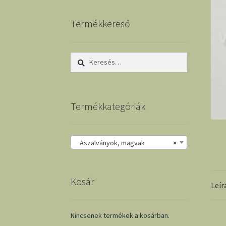
Termékkereső
Keresés:
Termékkategóriák
Aszalványok, magvak
×
Kosár
Leír
Nincsenek termékek a kosárban.