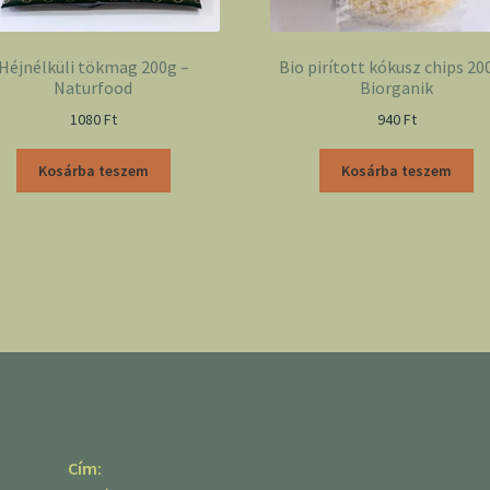
Héjnélküli tökmag 200g –
Bio pirított kókusz chips 20
Naturfood
Biorganik
1080
Ft
940
Ft
Kosárba teszem
Kosárba teszem
Cím: