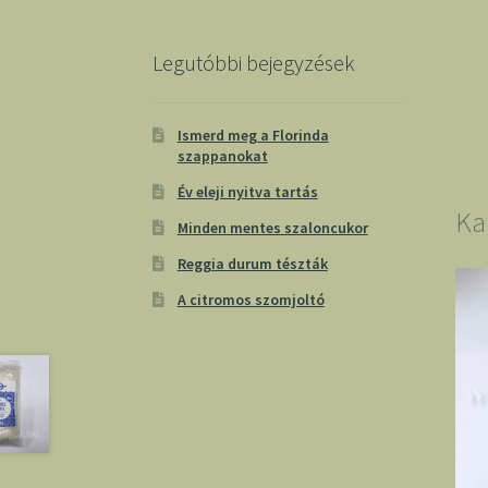
Legutóbbi bejegyzések
Ismerd meg a Florinda
szappanokat
Év eleji nyitva tartás
Ka
Minden mentes szaloncukor
Reggia durum tészták
A citromos szomjoltó