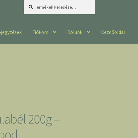
Keresés
Keresés
a
következőre:
ejegyzések
Fiókom
Rólunk
Kezdőoldal
abél 200g –
food