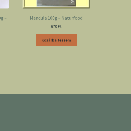
0g –
Mandula 100g – Naturfood
670
Ft
Kosárba teszem