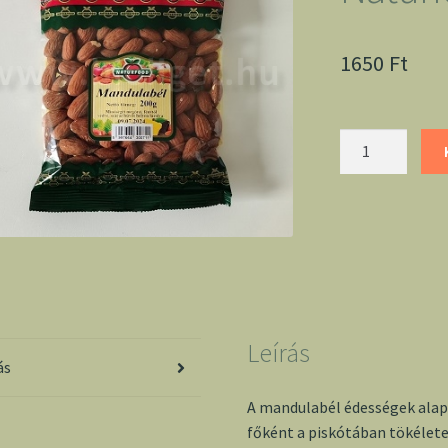
1650
Ft
Mandulabél
200g
-
Naturfood
mennyiség
Leírás
ás
A mandulabél édességek alap
főként a piskótában tökéletes