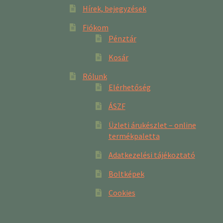
Hírek, bejegyzések
Fiókom
Pénztár
Kosár
Rólunk
Elérhetőség
ÁSZF
Üzleti árukészlet – online
termékpaletta
Adatkezelési tájékoztató
Boltképek
Cookies