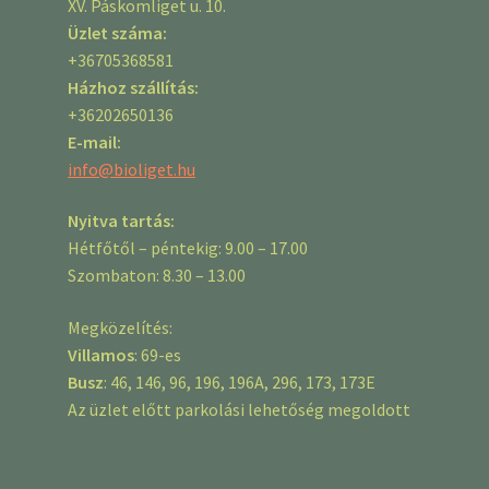
XV. Páskomliget u. 10.
Üzlet száma:
+36705368581
Házhoz szállítás:
+36202650136
E-mail:
info@bioliget.hu
Nyitva tartás:
Hétfőtől – péntekig: 9.00 – 17.00
Szombaton: 8.30 – 13.00
Megközelítés:
Villamos
: 69-es
Busz
: 46, 146, 96, 196, 196A, 296, 173, 173E
Az üzlet előtt parkolási lehetőség megoldott