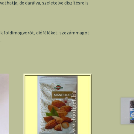
athatja, de darálva, szeletelve díszítésre is
k földimogyorót, dióféléket, szezámmagot
.