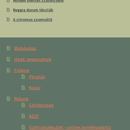
Minden mentes szaloncukor
Reggia durum tészták
A citromos szomjoltó
Webáruház
Hírek, bejegyzések
Fiókom
Pénztár
Kosár
Rólunk
Elérhetőség
ÁSZF
Üzleti árukészlet – online termékpaletta