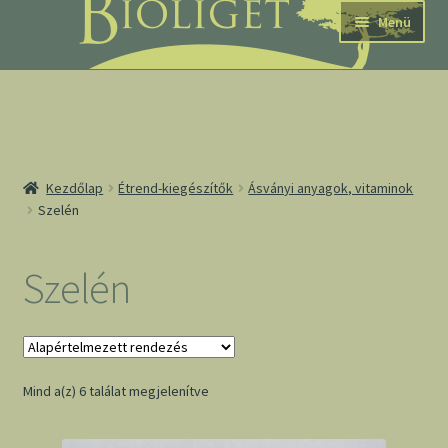
Ugrás
Kilépés
Menü
a
a
navigációhoz
tartalomba
nd
Kezdőlap
Étrend-kiegészítők
Ásványi anyagok, vitaminok
Szelén
u
nd
Szelén
u
Mind a(z) 6 találat megjelenítve