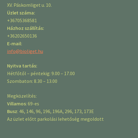
XV. Páskomliget u. 10.
Üzlet száma:
+36705368581
Házhoz szállítás:
+36202650136
E-mail:
info@bioliget.hu
Nyitva tartás:
Hétfőtől – péntekig: 9.00 – 17.00
Szombaton: 8.30 – 13.00
Megközelítés:
Villamos
: 69-es
Busz
: 46, 146, 96, 196, 196A, 296, 173, 173E
Az üzlet előtt parkolási lehetőség megoldott