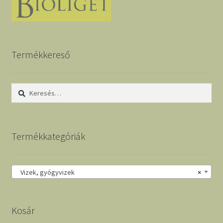
Termékkereső
Keresés:
Termékkategóriák
Vizek, gyógyvizek
×
Kosár