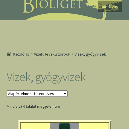
Ugrás
Kilépés
Menü
a
a
navigációhoz
tartalomba
nd
Kezdőlap
Vizek, levek,szörpök
Vizek, gyógyvizek
u
nd
Vizek, gyógyvizek
u
Mind a(z) 4 találat megjelenítve