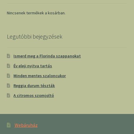
Nincsenek termékek a kosárban.
Legutóbbi bejegyzések
Ismerd meg a Florinda szappanokat
Év eleji nyitva tartás
Minden mentes szaloncukor
Reggia durum tészták
A citromos szomjoltó
Webáruház