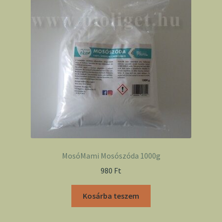
MosóMami Mosószóda 1000g
980
Ft
Kosárba teszem