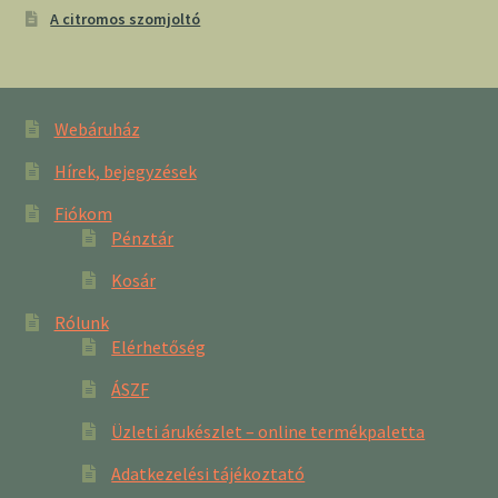
A citromos szomjoltó
Webáruház
Hírek, bejegyzések
Fiókom
Pénztár
Kosár
Rólunk
Elérhetőség
ÁSZF
Üzleti árukészlet – online termékpaletta
Adatkezelési tájékoztató