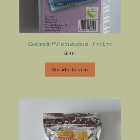
Csodaradír PU habszivaccsal – Fine Line
500
Ft
Kosárba teszem