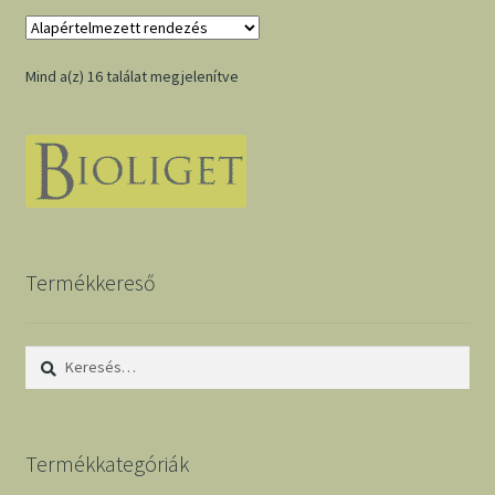
Mind a(z) 16 találat megjelenítve
Termékkereső
Keresés:
Termékkategóriák