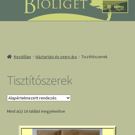
Ugrás
Kilépés
Menü
a
a
navigációhoz
tartalomba
nd
Kezdőlap
Háztartási és vegyi áru
Tisztítószerek
u
nd
Tisztítószerek
u
Mind a(z) 16 találat megjelenítve