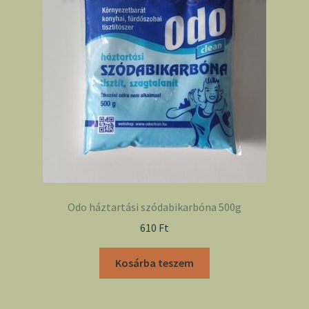
Odo háztartási szódabikarbóna 500g
610
Ft
Kosárba teszem