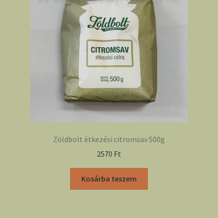
Zöldbolt étkezési citromsav 500g
2570
Ft
Kosárba teszem