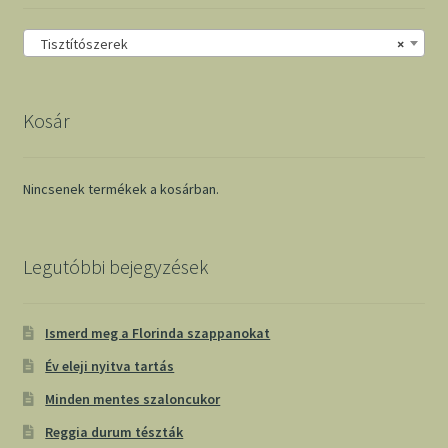
Tisztítószerek
×
Kosár
Nincsenek termékek a kosárban.
Legutóbbi bejegyzések
Ismerd meg a Florinda szappanokat
Év eleji nyitva tartás
Minden mentes szaloncukor
Reggia durum tészták