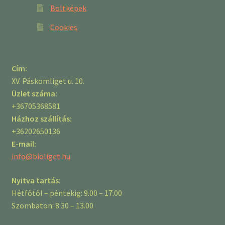
Boltképek
Cookies
Cím:
XV. Páskomliget u. 10.
Üzlet száma:
+36705368581
Házhoz szállítás:
+36202650136
E-mail:
info@bioliget.hu
Nyitva tartás:
Hétfőtől – péntekig: 9.00 – 17.00
Szombaton: 8.30 – 13.00