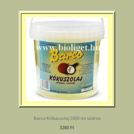
Barco Kókuszolaj 1000 ml vödrös
3280
Ft