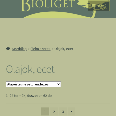
Ugrás
Kilépés
Menü
a
a
navigációhoz
tartalomba
nd
Kezdőlap
Élelmiszerek
Olajok, ecet
u
nd
Olajok, ecet
u
1–24 termék, összesen 62 db
1
2
3