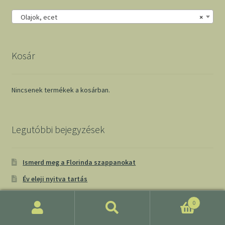
Olajok, ecet
×
Kosár
Nincsenek termékek a kosárban.
Legutóbbi bejegyzések
Ismerd meg a Florinda szappanokat
Év eleji nyitva tartás
Minden mentes szaloncukor
0
Reggia durum tészták
Keresés
Keresés