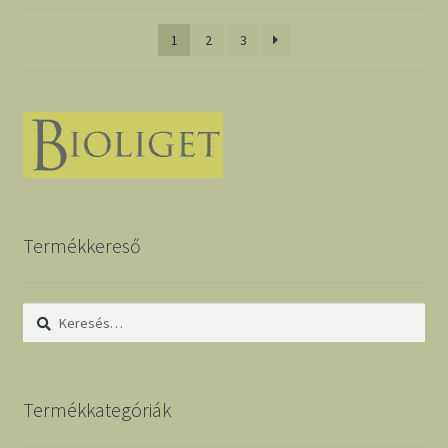
1
2
3
Termékkereső
Keresés:
Termékkategóriák