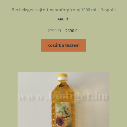
Bio hidegen sajtolt napraforgó olaj 1000 ml – Biogold
AKCIÓ!
2790
Ft
2390
Ft
Kosárba teszem