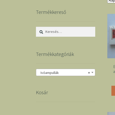
Termékkereső
Keresés:
Termékkategóriák
a
Ivóampullák
×
Kosár