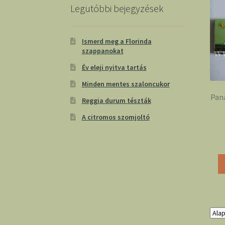
Legutóbbi bejegyzések
Ismerd meg a Florinda
szappanokat
Év eleji nyitva tartás
Minden mentes szaloncukor
Pan
Reggia durum tészták
A citromos szomjoltó