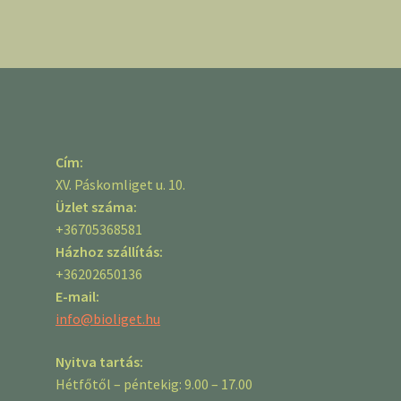
Cím:
XV. Páskomliget u. 10.
Üzlet száma:
+36705368581
Házhoz szállítás:
+36202650136
E-mail:
info@bioliget.hu
Nyitva tartás:
Hétfőtől – péntekig: 9.00 – 17.00