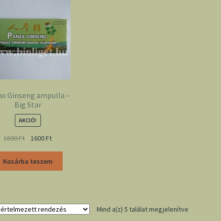
ax Ginseng ampulla –
Big Star
AKCIÓ!
1800
Ft
1600
Ft
Kosárba teszem
Mind a(z) 5 találat megjelenítve