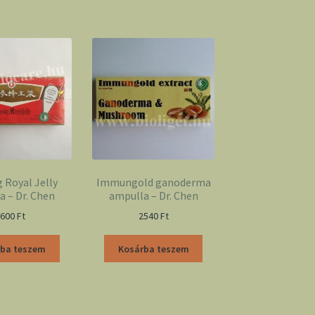
 Royal Jelly
Immungold ganoderma
a – Dr. Chen
ampulla – Dr. Chen
2600
Ft
2540
Ft
rba teszem
Kosárba teszem