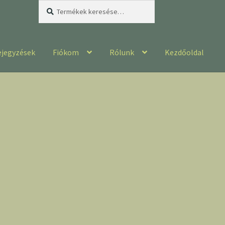
Keresés
Keresés
a
következőre:
ejegyzések
Fiókom
Rólunk
Kezdőoldal