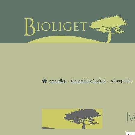
Ugrás
Kilépés
a
a
navigációhoz
tartalomba
Kezdőlap
Étrend-kiegészítők
Ivóampullák
I