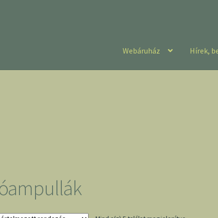
Webáruház
Hírek, b
vóampullák