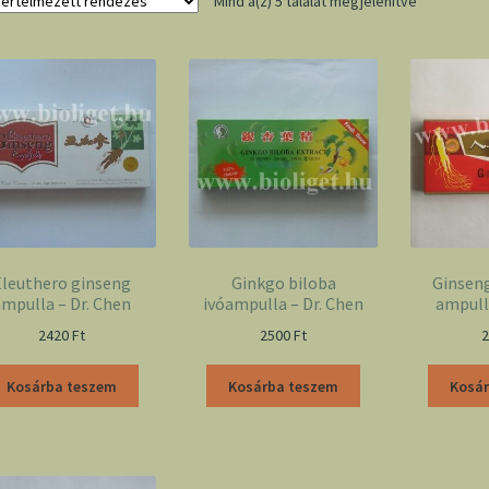
Mind a(z) 5 találat megjelenítve
Eleuthero ginseng
Ginkgo biloba
Ginseng
mpulla – Dr. Chen
ivóampulla – Dr. Chen
ampull
2420
Ft
2500
Ft
Kosárba teszem
Kosárba teszem
Kosá