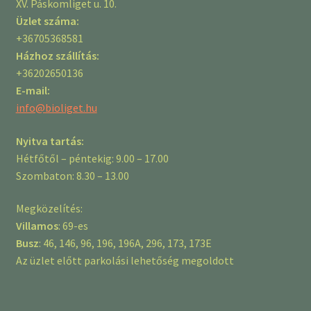
XV. Páskomliget u. 10.
Üzlet száma:
+36705368581
Házhoz szállítás:
+36202650136
E-mail:
info@bioliget.hu
Nyitva tartás:
Hétfőtől – péntekig: 9.00 – 17.00
Szombaton: 8.30 – 13.00
Megközelítés:
Villamos
: 69-es
Busz
: 46, 146, 96, 196, 196A, 296, 173, 173E
Az üzlet előtt parkolási lehetőség megoldott