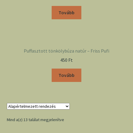
Tovább
Puffasztott tönkölybúza natúr – Friss Pufi
450
Ft
Tovább
Mind a(z) 13 találat megjelenítve