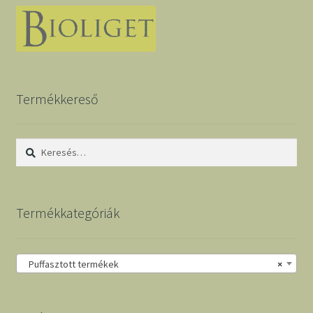
Termékkereső
Keresés:
Termékkategóriák
Puffasztott termékek
×