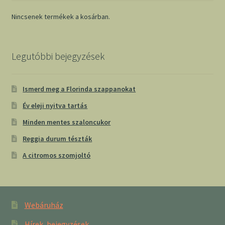
Nincsenek termékek a kosárban.
Legutóbbi bejegyzések
Ismerd meg a Florinda szappanokat
Év eleji nyitva tartás
Minden mentes szaloncukor
Reggia durum tészták
A citromos szomjoltó
Webáruház
Hírek, bejegyzések