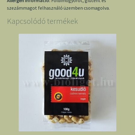
Allergén információ:
Földimogyorót, glutént és
szezámmagot felhasználó üzemben csomagolva.
Kapcsolódó termékek