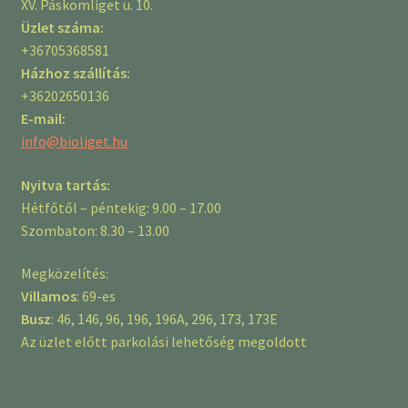
XV. Páskomliget u. 10.
Üzlet száma:
+36705368581
Házhoz szállítás:
+36202650136
E-mail:
info@bioliget.hu
Nyitva tartás:
Hétfőtől – péntekig: 9.00 – 17.00
Szombaton: 8.30 – 13.00
Megközelítés:
Villamos
: 69-es
Busz
: 46, 146, 96, 196, 196A, 296, 173, 173E
Az üzlet előtt parkolási lehetőség megoldott