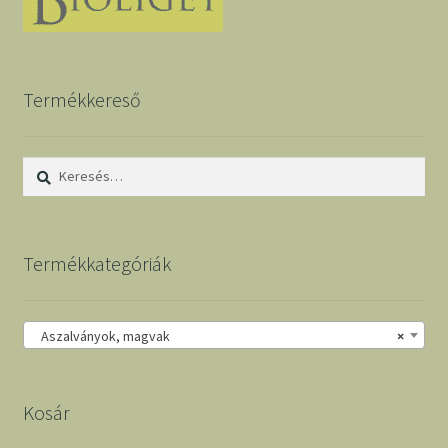
Termékkereső
Keresés:
Termékkategóriák
Aszalványok, magvak
×
Kosár