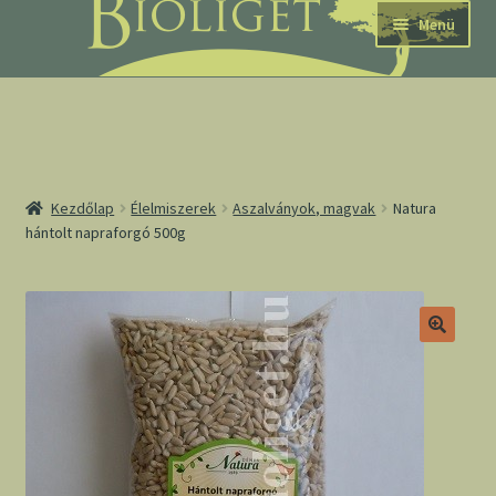
Ugrás
Kilépés
Menü
a
a
navigációhoz
tartalomba
nd
Kezdőlap
Élelmiszerek
Aszalványok, magvak
Natura
hántolt napraforgó 500g
u
nd
u