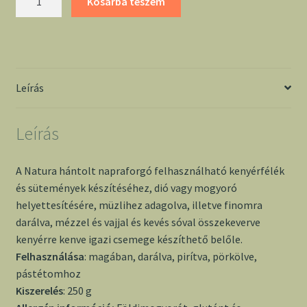
Kosárba teszem
hántolt
napraforgó
500g
mennyiség
Leírás
Leírás
A Natura hántolt napraforgó felhasználható kenyérfélék
és sütemények készítéséhez, dió vagy mogyoró
helyettesítésére, müzlihez adagolva, illetve finomra
darálva, mézzel és vajjal és kevés sóval összekeverve
kenyérre kenve igazi csemege készíthető belőle.
Felhasználása
: magában, darálva, pirítva, pörkölve,
pástétomhoz
Kiszerelés
: 250 g