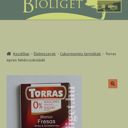
Ugrás
Kilépés
Menü
a
a
navigációhoz
tartalomba
nd
Kezdőlap
Élelmiszerek
Cukormentes termékek
Torras
epres fehércsokoládé
u
nd
u