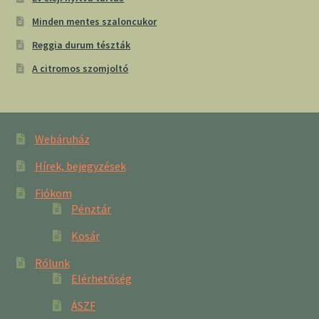
Minden mentes szaloncukor
Reggia durum tészták
A citromos szomjoltó
Webáruház
Hírek, bejegyzések
Fiókom
Pénztár
Kosár
Rólunk
Elérhetőség
ÁSZF