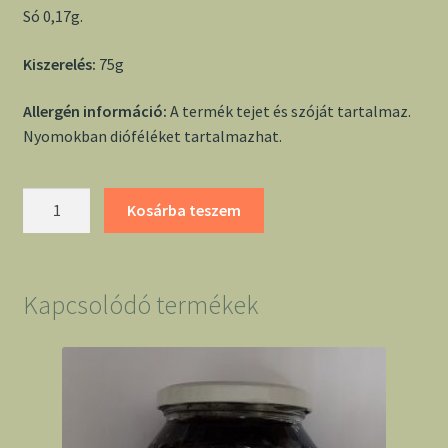
Só 0,17g.
Kiszerelés:
75g
Allergén információ:
A termék tejet és szóját tartalmaz.
Nyomokban dióféléket tartalmazhat.
Torras
Kosárba teszem
epres
fehércsokoládé
mennyiség
Kapcsolódó termékek