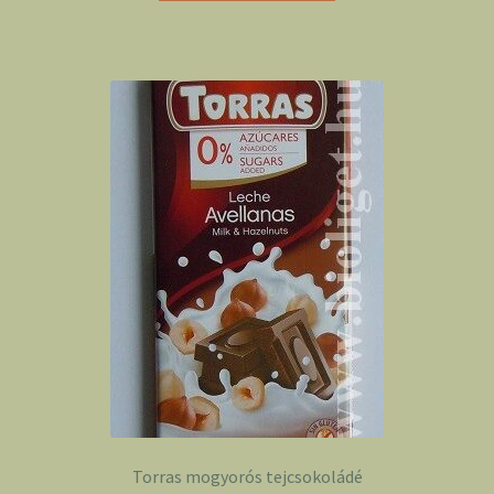
Torras mogyorós tejcsokoládé