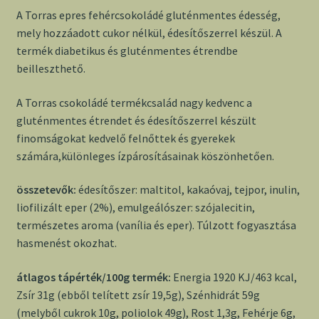
A Torras epres fehércsokoládé gluténmentes édesség,
mely hozzáadott cukor nélkül, édesítőszerrel készül. A
termék diabetikus és gluténmentes étrendbe
beilleszthető.
A Torras csokoládé termékcsalád nagy kedvenc a
gluténmentes étrendet és édesítőszerrel készült
finomságokat kedvelő felnőttek és gyerekek
számára,különleges ízpárosításainak köszönhetően.
összetevők:
édesítőszer: maltitol, kakaóvaj, tejpor, inulin,
liofilizált eper (2%), emulgeálószer: szójalecitin,
természetes aroma (vanília és eper). Túlzott fogyasztása
hasmenést okozhat.
átlagos tápérték/100g termék:
Energia 1920 KJ/463 kcal,
Zsír 31g (ebből telített zsír 19,5g), Szénhidrát 59g
(melyből cukrok 10g, poliolok 49g), Rost 1,3g, Fehérje 6g,