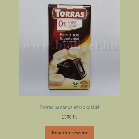
Torras banános étcsokoládé
1300
Ft
Kosárba teszem