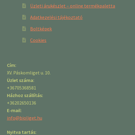
Üzleti árukészlet – online termékpaletta
Adatkezelési tájékoztató
Boltképek
Cookies
Cím:
XV. Páskomliget u. 10.
Üzlet száma:
+36705368581
Házhoz szállítás:
+36202650136
E-mail:
info@bioliget.hu
Nyitva tartás: