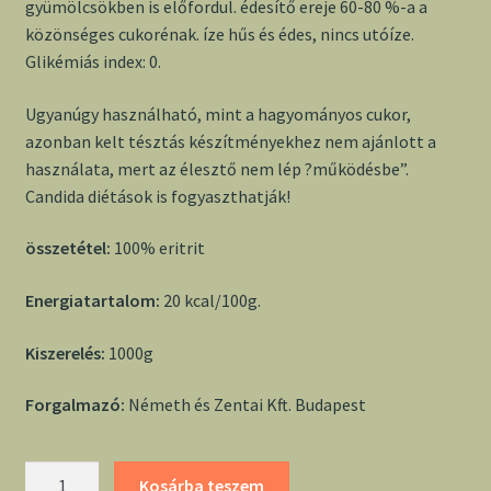
gyümölcsökben is előfordul. édesítő ereje 60-80 %-a a
közönséges cukorénak. íze hűs és édes, nincs utóíze.
Glikémiás index: 0.
Ugyanúgy használható, mint a hagyományos cukor,
azonban kelt tésztás készítményekhez nem ajánlott a
használata, mert az élesztő nem lép ?működésbe”.
Candida diétások is fogyaszthatják!
összetétel:
100% eritrit
Energiatartalom:
20 kcal/100g.
Kiszerelés:
1000g
Forgalmazó:
Németh és Zentai Kft. Budapest
Eritrit
Kosárba teszem