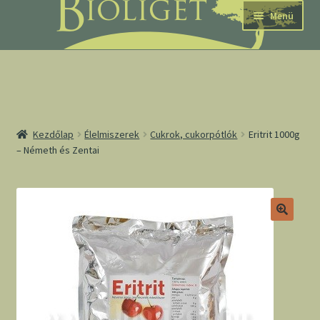
Ugrás
Kilépés
Menü
a
a
navigációhoz
tartalomba
nd
Kezdőlap
Élelmiszerek
Cukrok, cukorpótlók
Eritrit 1000g
– Németh és Zentai
u
nd
u