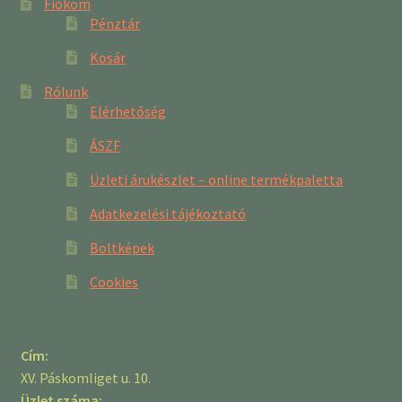
Fiókom
Pénztár
Kosár
Rólunk
Elérhetőség
ÁSZF
Üzleti árukészlet – online termékpaletta
Adatkezelési tájékoztató
Boltképek
Cookies
Cím:
XV. Páskomliget u. 10.
Üzlet száma: