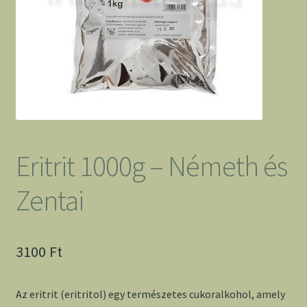
Eritrit 1000g – Németh és
Zentai
3100
Ft
Az eritrit (eritritol) egy természetes cukoralkohol, amely