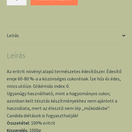
1000g
-
Németh
és
Zentai
Leírás
mennyiség
Leírás
Az eritrit növényi alapú természetes édesítőszer. Édesítő
ereje 60-80 %-a a közönséges cukorénak. Íze hűs és édes,
nincs utóíze. Glikémiás index: 0.
Ugyanúgy használható, mint a hagyományos cukor,
azonban kelt tésztás készítményekhez nem ajánlott a
használata, mert az élesztő nem lép „működésbe”.
Candida diétások is fogyaszthatják!
Összetétel:
100% eritrit
Kiszerelés:
1000g