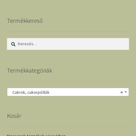
Termékkereső
Keresés:
Termékkategóriák
Cukrok, cukorpótlók
×
Kosár