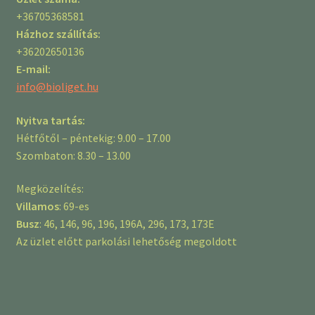
+36705368581
Házhoz szállítás:
+36202650136
E-mail:
info@bioliget.hu
Nyitva tartás:
Hétfőtől – péntekig: 9.00 – 17.00
Szombaton: 8.30 – 13.00
Megközelítés:
Villamos
: 69-es
Busz
: 46, 146, 96, 196, 196A, 296, 173, 173E
Az üzlet előtt parkolási lehetőség megoldott