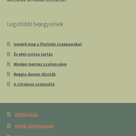
Nincsenek termékek a kosárban.
Legutóbbi bejegyzések
Ismerd meg a Florinda szappanokat
Év eleji nyitva tartás
Minden mentes szaloncukor
Reggia durum tészták
A citromos szomjoltó
Webáruház
Hírek, bejegyzések