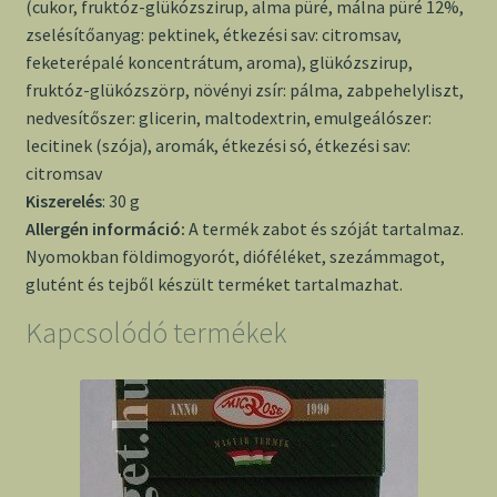
(cukor, fruktóz-glükózszirup, alma püré, málna püré 12%,
zselésítőanyag: pektinek, étkezési sav: citromsav,
feketerépalé koncentrátum, aroma), glükózszirup,
fruktóz-glükózszörp, növényi zsír: pálma, zabpehelyliszt,
nedvesítőszer: glicerin, maltodextrin, emulgeálószer:
lecitinek (szója), aromák, étkezési só, étkezési sav:
citromsav
Kiszerelés
: 30 g
Allergén információ:
A termék zabot és szóját tartalmaz.
Nyomokban földimogyorót, dióféléket, szezámmagot,
glutént és tejből készült terméket tartalmazhat.
Kapcsolódó termékek