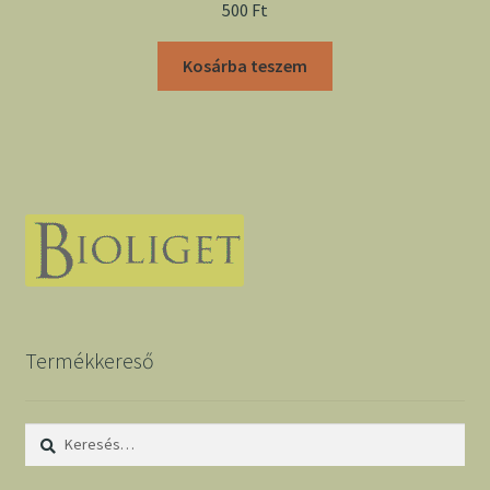
500
Ft
Kosárba teszem
Termékkereső
Keresés: