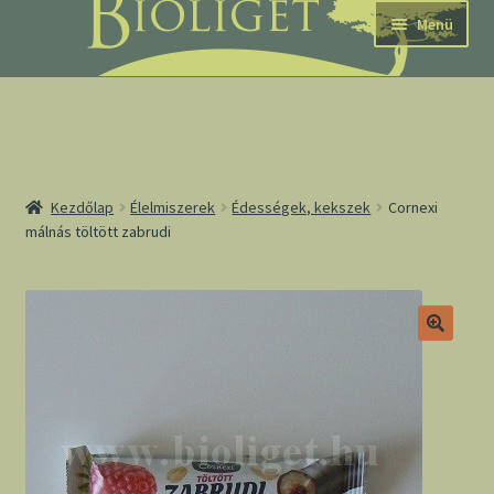
Ugrás
Kilépés
Menü
a
a
navigációhoz
tartalomba
nd
Kezdőlap
Élelmiszerek
Édességek, kekszek
Cornexi
málnás töltött zabrudi
u
nd
u