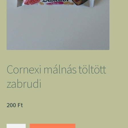
Cornexi málnás töltött
zabrudi
200
Ft
Cornexi