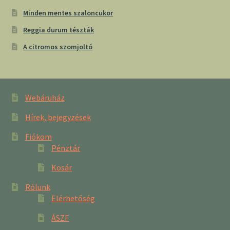
Minden mentes szaloncukor
Reggia durum tészták
A citromos szomjoltó
Webáruház
Hírek, bejegyzések
Fiókom
Pénztár
Kosár
Rólunk
Elérhetőség
ÁSZF