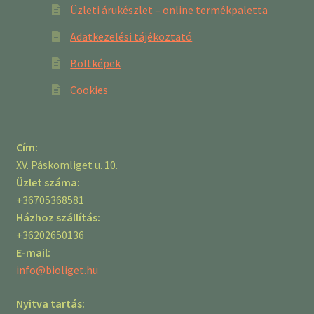
Üzleti árukészlet – online termékpaletta
Adatkezelési tájékoztató
Boltképek
Cookies
Cím:
XV. Páskomliget u. 10.
Üzlet száma:
+36705368581
Házhoz szállítás:
+36202650136
E-mail:
info@bioliget.hu
Nyitva tartás: