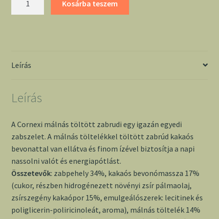
Kosárba teszem
málnás
töltött
zabrudi
mennyiség
Leírás
Leírás
A Cornexi málnás töltött zabrudi egy igazán egyedi
zabszelet. A málnás töltelékkel töltött zabrúd kakaós
bevonattal van ellátva és finom ízével biztosítja a napi
nassolni valót és energiapótlást.
Összetevők
: zabpehely 34%, kakaós bevonómassza 17%
(cukor, részben hidrogénezett növényi zsír pálmaolaj,
zsírszegény kakaópor 15%, emulgeálószerek: lecitinek és
poliglicerin-poliricinoleát, aroma), málnás töltelék 14%