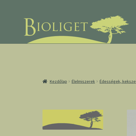
Ugrás
Kilépés
a
a
navigációhoz
tartalomba
Kezdőlap
Élelmiszerek
Édességek, keksze