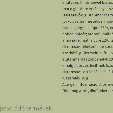
ellátva és finom ízével biztos
már a gluténre érzékenyek sz
Összetevők
: gluténmentes 
[cukor, teljes mértékben hid
zsírszegény kakaópor 15%, em
poliricinoleát; aroma], máln
alma püré, málna püré 12%, z
citromsav; feketerépalé konc
szorbát], glükózszirup, frukt
gluténmentes zabpehelyliszt,
emulgeálószer: lecitinek (szó
citromsav; tartósítószer: ká
Kiszerelés
: 30 g
Allergén információ:
A termé
földimogyorót, dióféléket, 
pcsolódó termékek