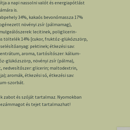
ítja a napi nassolni valót és energiapótlást
ámára is.
zabpehely 34%, kakaós bevonómassza 17%
rogénezett növényi zsír (pálmamag),
ulgeálószerek: lecitinek, poliglicerin-
ás töltelék 14% [cukor, fruktóz-glükózszörp,
selésítőanyag: pektinek; étkezési sav:
entrátum, aroma, tartósítószer: kálium-
óz-glükózszörp, növényi zsír (pálma),
 nedvesítőszer: glicerin; maltodextrin,
ja); aromák, étkezési só, étkezési sav:
lium-szorbát.
k zabot és szóját tartalmaz. Nyomokban
szezámmagot és tejet tartalmazhat!