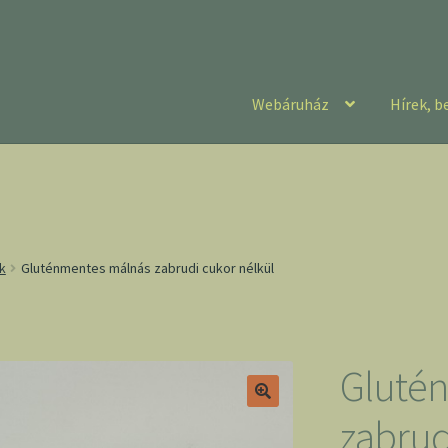
Webáruház
Hírek, b
k
Gluténmentes málnás zabrudi cukor nélkül
Gluté
zabrud