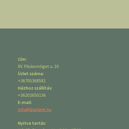
Cím:
XV. Páskomliget u. 10.
Üzlet száma:
+36705368581
Házhoz szállítás:
+36202650136
E-mail:
info@bioliget.hu
Nyitva tartás: