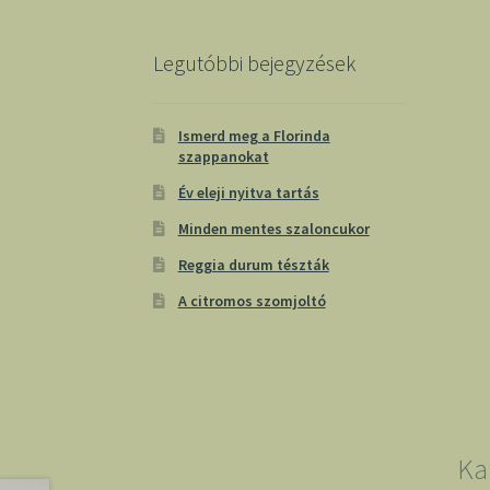
Legutóbbi bejegyzések
Ismerd meg a Florinda
szappanokat
Év eleji nyitva tartás
Minden mentes szaloncukor
Reggia durum tészták
A citromos szomjoltó
Ka