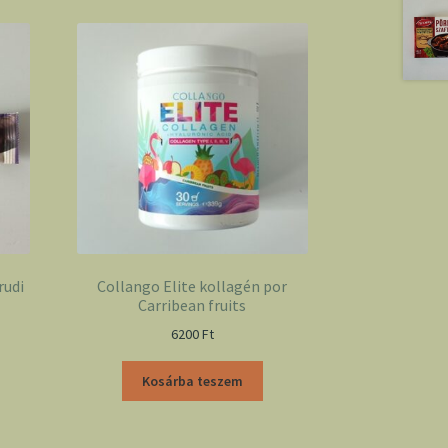
rudi
Collango Elite kollagén por
Carribean fruits
6200
Ft
Kosárba teszem