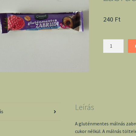
240
Ft
Gluténmentes
málnás
zabrudi
cukor
nélkül
mennyiség
Leírás
ás
A gluténmentes málnás zabru
cukor nélkül. A málnás tölte