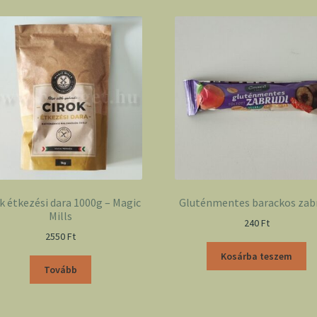
k étkezési dara 1000g – Magic
Gluténmentes barackos zab
Mills
240
Ft
2550
Ft
Kosárba teszem
Tovább