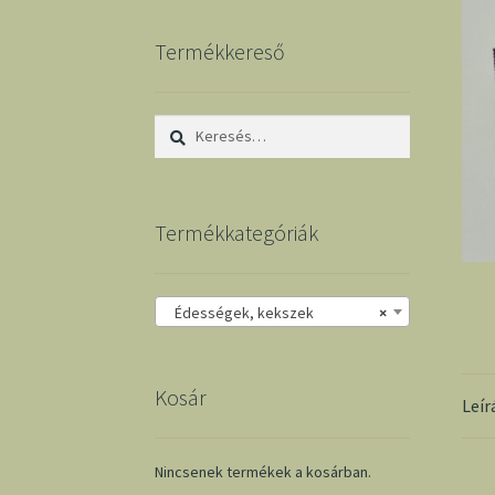
Termékkereső
Keresés:
Termékkategóriák
Édességek, kekszek
×
Kosár
Leír
Nincsenek termékek a kosárban.