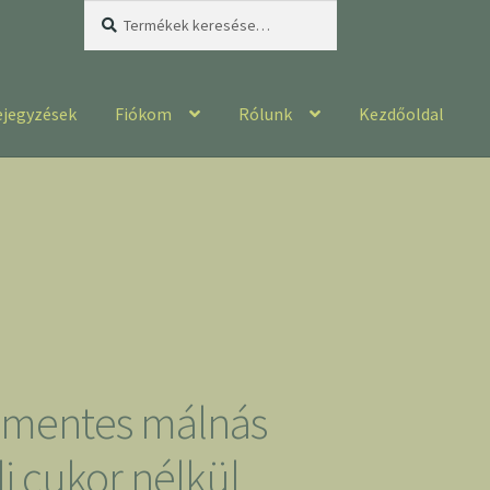
Keresés
Keresés
a
következőre:
ejegyzések
Fiókom
Rólunk
Kezdőoldal
nmentes málnás
i cukor nélkül