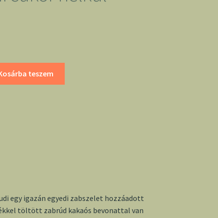
Kosárba teszem
di egy igazán egyedi zabszelet hozzáadott
lékkel töltött zabrúd kakaós bevonattal van