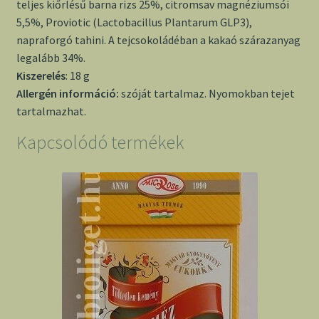
teljes kiőrlésű barna rizs 25%, citromsav magnéziumsói
5,5%, Proviotic (Lactobacillus Plantarum GLP3),
napraforgó tahini. A tejcsokoládéban a kakaó szárazanyag
legalább 34%.
Kiszerelés
: 18 g
Allergén információ:
szóját tartalmaz. Nyomokban tejet
tartalmazhat.
Kapcsolódó termékek