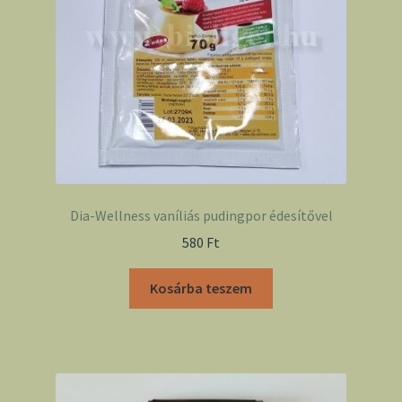
Dia-Wellness vaníliás pudingpor édesítővel
580
Ft
Kosárba teszem