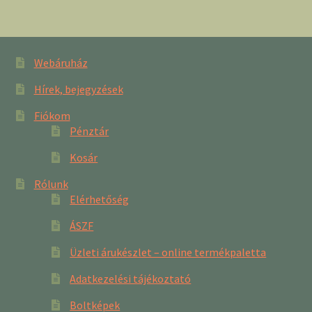
Webáruház
Hírek, bejegyzések
Fiókom
Pénztár
Kosár
Rólunk
Elérhetőség
ÁSZF
Üzleti árukészlet – online termékpaletta
Adatkezelési tájékoztató
Boltképek