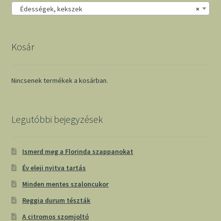
Édességek, kekszek
×
Kosár
Nincsenek termékek a kosárban.
Legutóbbi bejegyzések
Ismerd meg a Florinda szappanokat
Év eleji nyitva tartás
Minden mentes szaloncukor
Reggia durum tészták
A citromos szomjoltó