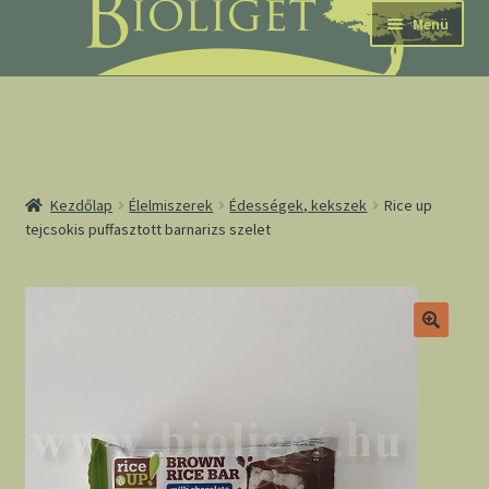
Ugrás
Kilépés
Menü
a
a
navigációhoz
tartalomba
nd
Kezdőlap
Élelmiszerek
Édességek, kekszek
Rice up
tejcsokis puffasztott barnarizs szelet
u
nd
u