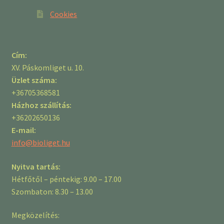
Cookies
Cím:
XV. Páskomliget u. 10.
Üzlet száma:
+36705368581
Házhoz szállítás:
+36202650136
E-mail:
info@bioliget.hu
Nyitva tartás:
Hétfőtől – péntekig: 9.00 – 17.00
Szombaton: 8.30 – 13.00
Megközelítés: