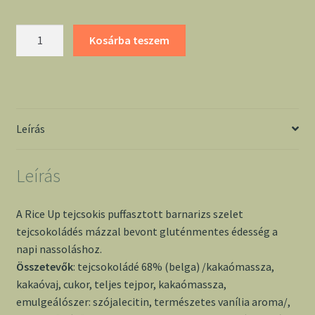
Rice
Kosárba teszem
up
tejcsokis
puffasztott
barnarizs
szelet
Leírás
mennyiség
Leírás
A Rice Up tejcsokis puffasztott barnarizs szelet
tejcsokoládés mázzal bevont gluténmentes édesség a
napi nassoláshoz.
Összetevők
: tejcsokoládé 68% (belga) /kakaómassza,
kakaóvaj, cukor, teljes tejpor, kakaómassza,
emulgeálószer: szójalecitin, természetes vanília aroma/,