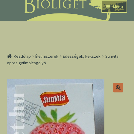
Ugrás
Kilépés
Menü
a
a
navigációhoz
tartalomba
nd
Kezdőlap
Élelmiszerek
Édességek, kekszek
Sunvita
epres gyümölcsgolyó
u
nd
u