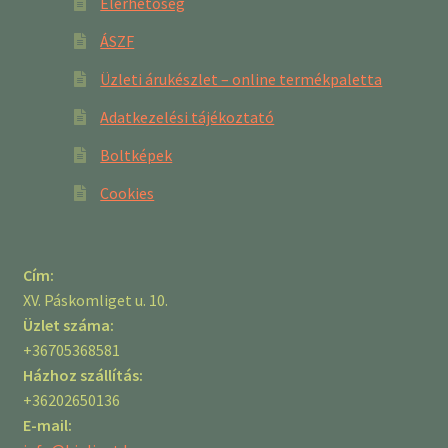
Elérhetőség
ÁSZF
Üzleti árukészlet – online termékpaletta
Adatkezelési tájékoztató
Boltképek
Cookies
Cím:
XV. Páskomliget u. 10.
Üzlet száma:
+36705368581
Házhoz szállítás:
+36202650136
E-mail: