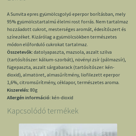
A Sunvita epres gyümölcsgolyó eperpor borításban, mely
95% gyümölcstartalmú élelmi rost forrás. Nem tartalmaz
hozzáadott cukrot, mesterséges aromát, édesítőszert és
színezéket. Kizárólag a gyümölcsökben természetes
módon előforduló cukrokat tartalmaz.
Összetevők:
datolyapaszta, mazsola, aszalt szilva
(tartósítószer: kálium-szorbát), növényi zsír (pálmazsír),
fügepaszta, aszalt sárgabarack (tartósítószer: kén-
dioxid), almatöret, almasűrítmény, liofilezett eperpor
1,6%, citromsűrítmény, céklapor, természetes aroma.
Kiszerelés:
80g
Allergén információ:
kén-dioxid
Kapcsolódó termékek