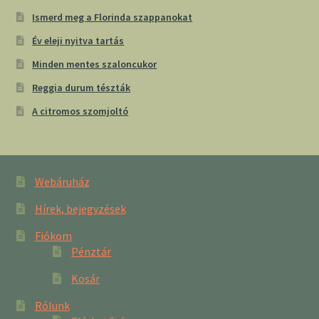
Ismerd meg a Florinda szappanokat
Év eleji nyitva tartás
Minden mentes szaloncukor
Reggia durum tészták
A citromos szomjoltó
Webáruház
Hírek, bejegyzések
Fiókom
Pénztár
Kosár
Rólunk