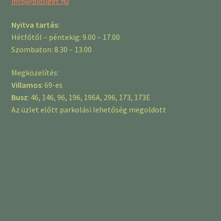
info@bioliget.hu
Nyitva tartás:
Hétfőtől – péntekig: 9.00 – 17.00
Szombaton: 8.30 – 13.00
Megközelítés:
Villamos
: 69-es
Busz
: 46, 146, 96, 196, 196A, 296, 173, 173E
Az üzlet előtt parkolási lehetőség megoldott