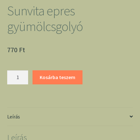
Sunvita epres
gyümölcsgolyó
770
Ft
Sunvita
Kosárba teszem
epres
gyümölcsgolyó
mennyiség
Leírás
Leírás