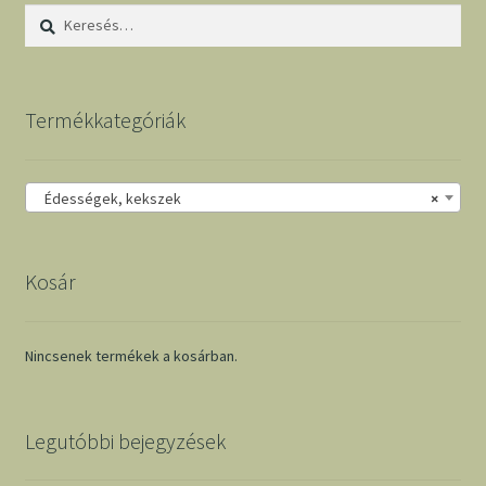
Keresés:
Termékkategóriák
Édességek, kekszek
×
Kosár
Nincsenek termékek a kosárban.
Legutóbbi bejegyzések