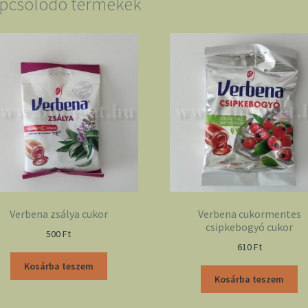
pcsolódó termékek
Verbena zsálya cukor
Verbena cukormentes
csipkebogyó cukor
500
Ft
610
Ft
Kosárba teszem
Kosárba teszem