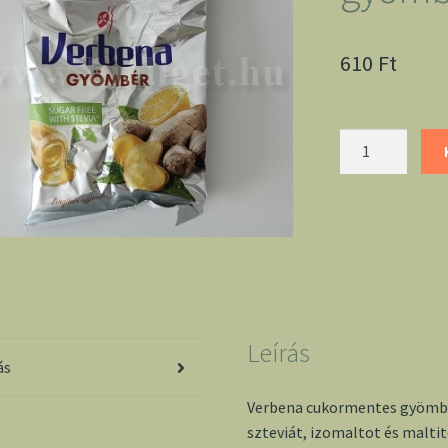
610
Ft
Verbena
cukormentes
gyömbér
cukor
mennyiség
Leírás
ás
Verbena cukormentes gyömbér
szteviát, izomaltot és malti