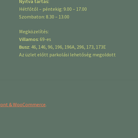
Nyitva tartás:
Hétfőtől – péntekig: 9.00 – 17.00
Szombaton: 8.30 – 13.00
Megközelítés:
Villamos
: 69-es
Busz
: 46, 146, 96, 196, 196A, 296, 173, 173E
Az üzlet előtt parkolási lehetőség megoldott
efront & WooCommerce
.