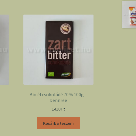
Bio étcsokoládé 70% 100g –
Dennree
1410
Ft
Kosárba teszem