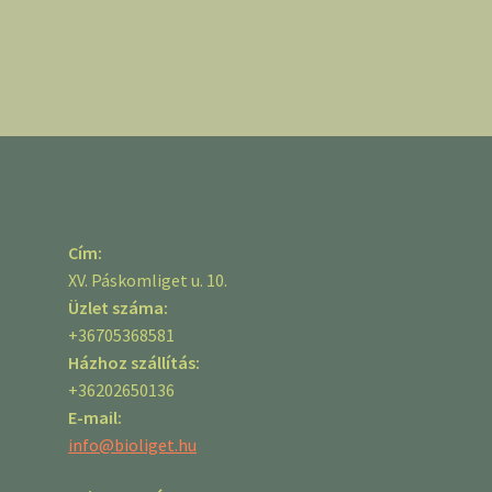
Cím:
XV. Páskomliget u. 10.
Üzlet száma:
+36705368581
Házhoz szállítás:
+36202650136
E-mail:
info@bioliget.hu