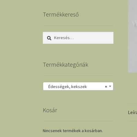
Termékkereső
Keresés:
Termékkategóriák
Édességek, kekszek
×
Kosár
Leír
Nincsenek termékek a kosárban.