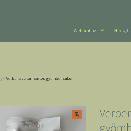
Webáruház
Hírek, b
k
Verbena cukormentes gyömbér cukor
Verbe
gyömb