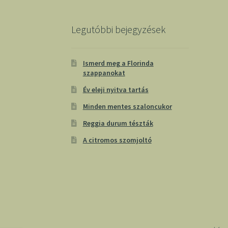
Legutóbbi bejegyzések
Ismerd meg a Florinda
szappanokat
Év eleji nyitva tartás
Minden mentes szaloncukor
Reggia durum tészták
A citromos szomjoltó