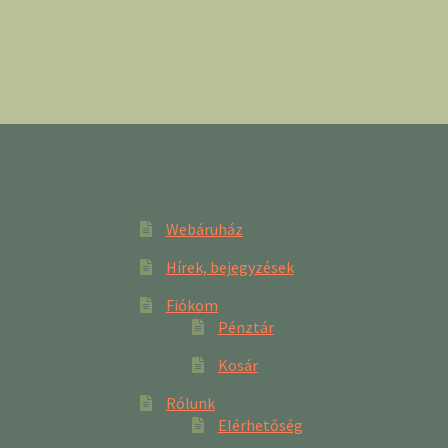
Webáruház
Hírek, bejegyzések
Fiókom
Pénztár
Kosár
Rólunk
Elérhetőség