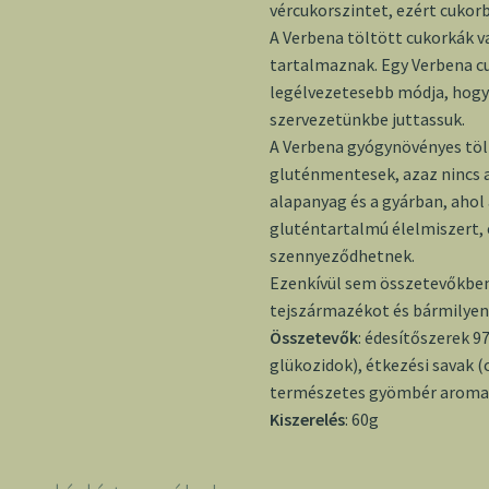
vércukorszintet, ezért cukor
A Verbena töltött cukorkák 
tartalmaznak. Egy Verbena cu
legélvezetesebb módja, hogy
szervezetünkbe juttassuk.
A Verbena gyógynövényes tö
gluténmentesek, azaz nincs 
alapanyag és a gyárban, ahol
gluténtartalmú élelmiszert,
szennyeződhetnek.
Ezenkívül sem összetevőkb
tejszármazékot és bármilye
Összetevők
: édesítőszerek 9
glükozidok), étkezési savak 
természetes gyömbér aroma, 
Kiszerelés
: 60g