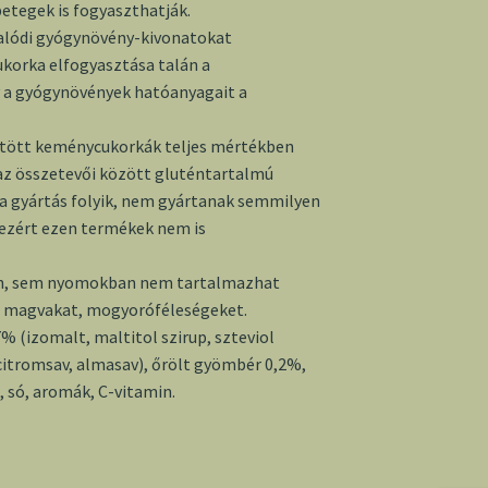
betegek is fogyaszthatják.
valódi gyógynövény-kivonatokat
korka elfogyasztása talán a
 a gyógynövények hatóanyagait a
ltött keménycukorkák teljes mértékben
az összetevői között gluténtartalmú
 a gyártás folyik, nem gyártanak semmilyen
 ezért ezen termékek nem is
en, sem nyomokban nem tartalmazhat
n magvakat, mogyoróféleségeket.
7% (izomalt, maltitol szirup, szteviol
(citromsav, almasav), őrölt gyömbér 0,2%,
só, aromák, C-vitamin.