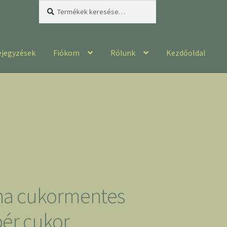
Keresés
Keresés
a
következőre:
ejegyzések
Fiókom
Rólunk
Kezdőoldal
na cukormentes
ér cukor