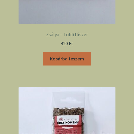
Zsálya – Toldi fűszer
420
Ft
Kosárba teszem