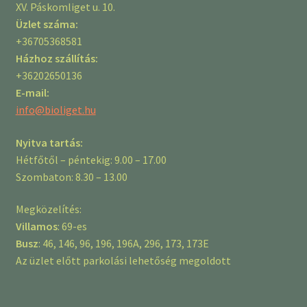
XV. Páskomliget u. 10.
Üzlet száma:
+36705368581
Házhoz szállítás:
+36202650136
E-mail:
info@bioliget.hu
Nyitva tartás:
Hétfőtől – péntekig: 9.00 – 17.00
Szombaton: 8.30 – 13.00
Megközelítés:
Villamos
: 69-es
Busz
: 46, 146, 96, 196, 196A, 296, 173, 173E
Az üzlet előtt parkolási lehetőség megoldott