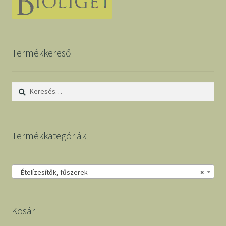
Termékkereső
Keresés:
Termékkategóriák
Ételízesítők, fűszerek
×
Kosár