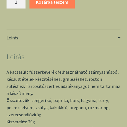
Kosárba teszem
fűszerkeverék
-
Fűszerész
mennyiség
Leírás
Leírás
A kacsasült fűszerkeverék felhasználható szárnyashúsból
készült ételek készítéséhez, grillezéshez, roston
sütéshez. Tartósítószert és adalékanyagot nem tartalmaz
a készítmény.
Összetevők:
tengeri só, paprika, bors, hagyma, curry,
petrezselyem, zsálya, kakukkfű, oregano, rozmaring,
szerecsendióvirág.
Kiszerelés:
20g