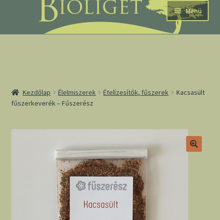
Ugrás
Kilépés
Menü
a
a
navigációhoz
tartalomba
nd
Kezdőlap
Élelmiszerek
Ételízesítők, fűszerek
Kacsasült
fűszerkeverék – Fűszerész
u
nd
u