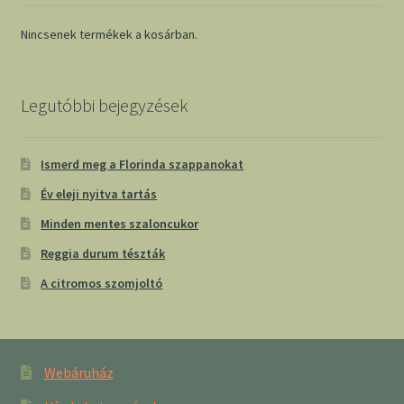
Nincsenek termékek a kosárban.
Legutóbbi bejegyzések
Ismerd meg a Florinda szappanokat
Év eleji nyitva tartás
Minden mentes szaloncukor
Reggia durum tészták
A citromos szomjoltó
Webáruház