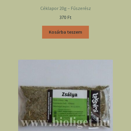
Céklapor 20g – Fűszerész
370
Ft
Kosárba teszem