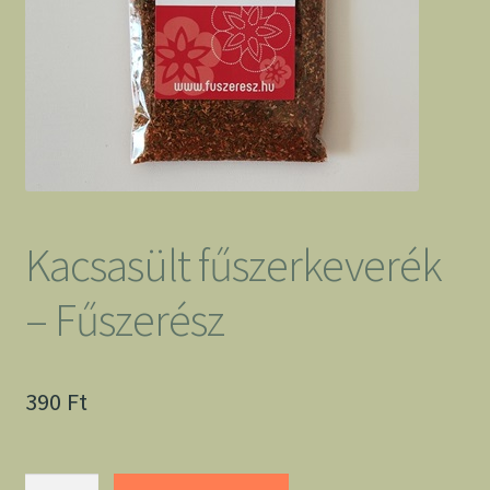
Kacsasült fűszerkeverék
– Fűszerész
390
Ft
Kacsasült