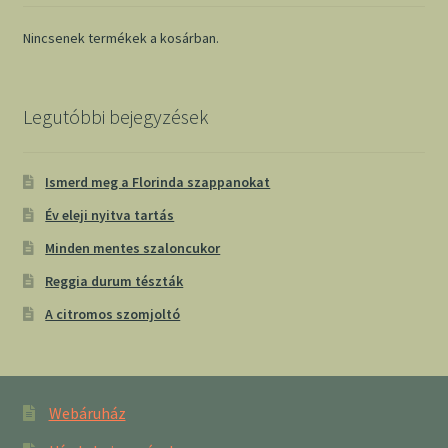
Nincsenek termékek a kosárban.
Legutóbbi bejegyzések
Ismerd meg a Florinda szappanokat
Év eleji nyitva tartás
Minden mentes szaloncukor
Reggia durum tészták
A citromos szomjoltó
Webáruház