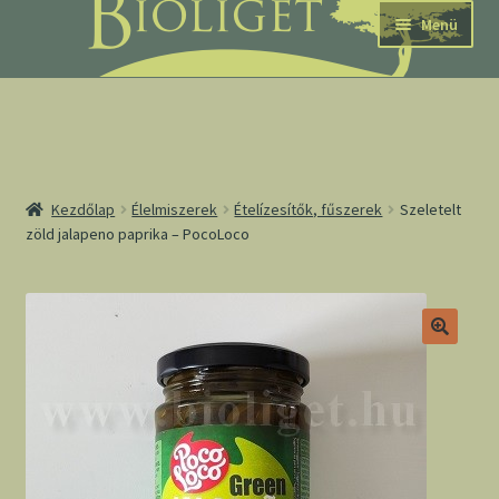
Ugrás
Kilépés
Menü
a
a
navigációhoz
tartalomba
nd
Kezdőlap
Élelmiszerek
Ételízesítők, fűszerek
Szeletelt
zöld jalapeno paprika – PocoLoco
u
nd
u