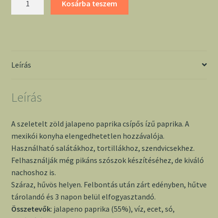
Kosárba teszem
zöld
jalapeno
paprika
-
PocoLoco
Leírás
mennyiség
Leírás
A szeletelt zöld jalapeno paprika csípős ízű paprika. A
mexikói konyha elengedhetetlen hozzávalója.
Használható salátákhoz, tortillákhoz, szendvicsekhez.
Felhasználják még pikáns szószok készítéséhez, de kiváló
nachoshoz is.
Száraz, hűvös helyen. Felbontás után zárt edényben, hűtve
tárolandó és 3 napon belül elfogyasztandó.
Összetevők
: jalapeno paprika (55%), víz, ecet, só,