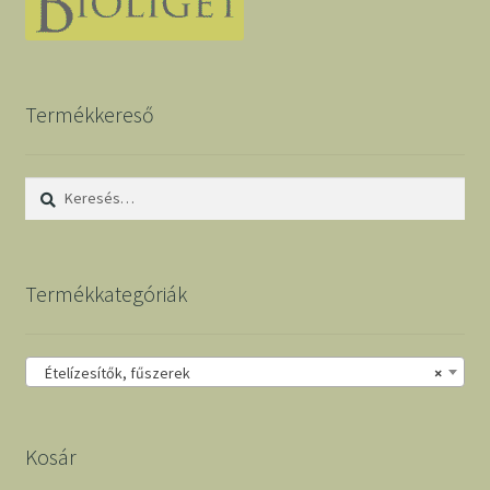
Termékkereső
Keresés:
Termékkategóriák
Ételízesítők, fűszerek
×
Kosár