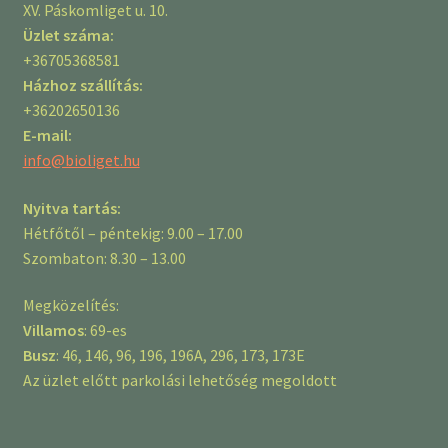
XV. Páskomliget u. 10.
Üzlet száma:
+36705368581
Házhoz szállítás:
+36202650136
E-mail:
info@bioliget.hu
Nyitva tartás:
Hétfőtől – péntekig: 9.00 – 17.00
Szombaton: 8.30 – 13.00
Megközelítés:
Villamos
: 69-es
Busz
: 46, 146, 96, 196, 196A, 296, 173, 173E
Az üzlet előtt parkolási lehetőség megoldott