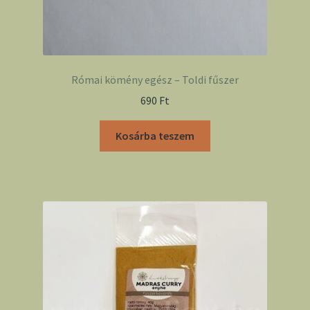
Római kömény egész – Toldi fűszer
690
Ft
Kosárba teszem