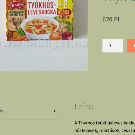
620
Ft
Tyúkhúsleves
kocka
-
Thymos
mennyiség
Leírás
ás
A Thymos tyúkhúsleves kocka 
húslevesek, mártások, tészta