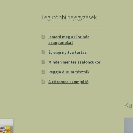
Legutóbbi bejegyzések
Ismerd meg a Florinda
szappanokat
Év eleji nyitva tartás
Minden mentes szaloncukor
Reggia durum tészták
A citromos szomjoltó
Ka