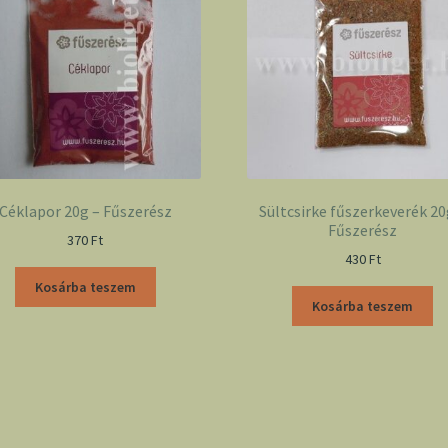
Céklapor 20g – Fűszerész
Sültcsirke fűszerkeverék 20
Fűszerész
370
Ft
430
Ft
Kosárba teszem
Kosárba teszem