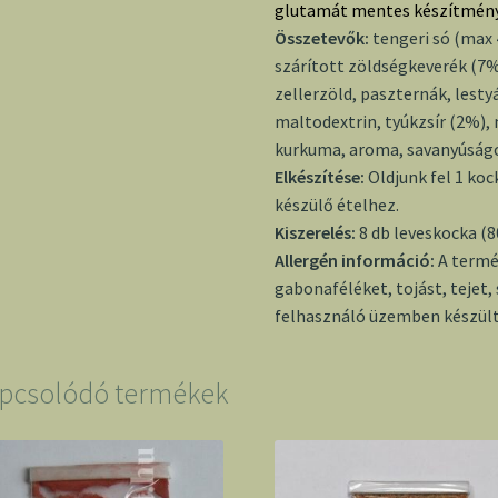
glutamát mentes készítmény
Összetevők:
tengeri só (max
szárított zöldségkeverék (7
zellerzöld, paszternák, lest
maltodextrin, tyúkzsír (2%), 
kurkuma, aroma, savanyúságo
Elkészítése:
Oldjunk fel 1 kock
készülő ételhez.
Kiszerelés:
8 db leveskocka (8
Allergén információ:
A termé
gabonaféléket, tojást, tejet
felhasználó üzemben készült
pcsolódó termékek