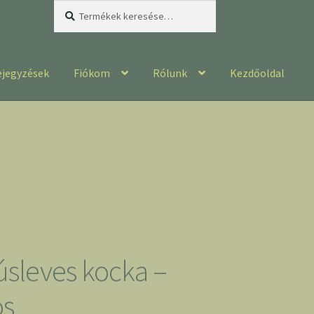
Keresés
Keresés
a
következőre:
ejegyzések
Fiókom
Rólunk
Kezdőoldal
sleves kocka –
s