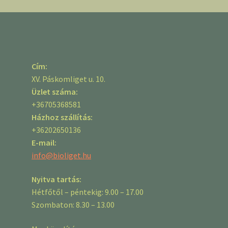
Cím:
XV. Páskomliget u. 10.
Üzlet száma:
+36705368581
Házhoz szállítás:
+36202650136
E-mail:
info@bioliget.hu
Nyitva tartás:
Hétfőtől – péntekig: 9.00 – 17.00
Szombaton: 8.30 – 13.00