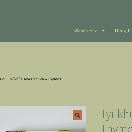
Webáruház
Hírek, b
rek
Tyúkhúsleves kocka – Thymos
Tyúkhú
Thymo