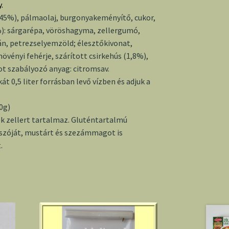
.
 45%), pálmaolaj, burgonyakeményítő, cukor,
%): sárgarépa, vöröshagyma, zellergumó,
yán, petrezselyemzöld; élesztőkivonat,
növényi fehérje, szárított csirkehús (1,8%),
t szabályozó anyag: citromsav.
át 0,5 liter forrásban levő vízben és adjuk a
0g)
k zellert tartalmaz. Gluténtartalmú
, szóját, mustárt és szezámmagot is
.