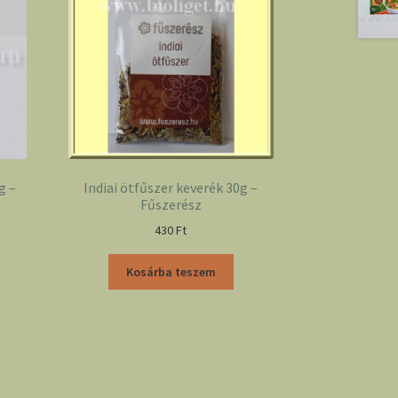
g –
Indiai ötfűszer keverék 30g –
Fűszerész
430
Ft
Kosárba teszem