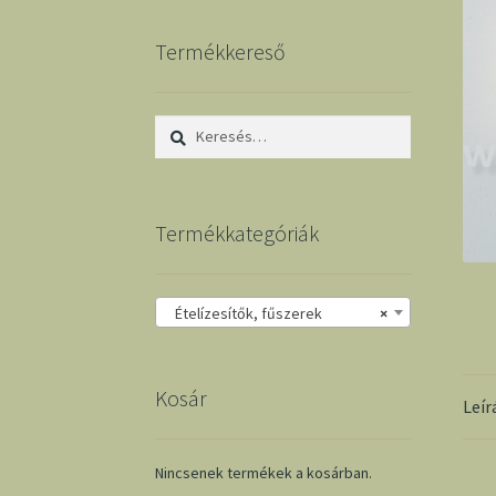
Termékkereső
Keresés:
Termékkategóriák
Ételízesítők, fűszerek
×
Kosár
Leír
Nincsenek termékek a kosárban.