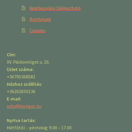
Adatkezelési tájékoztató
Boltképek
Cookies
Cím:
XV. Páskomliget u. 10.
Üzlet száma:
+36705368581
Házhoz szállítás:
+36202650136
E-mail:
info@bioliget.hu
Nyitva tartás:
Hétfőtől – péntekig: 9.00 – 17.00