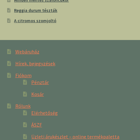
Minden mentes szaloncukor
Reggia durum tészták
A citromos szomjoltó
Webáruház
Hírek, bejegyzések
Fiókom
Pénztár
Kosár
Rólunk
Elérhetőség
ÁSZF
Üzleti árukészlet – online termékpaletta