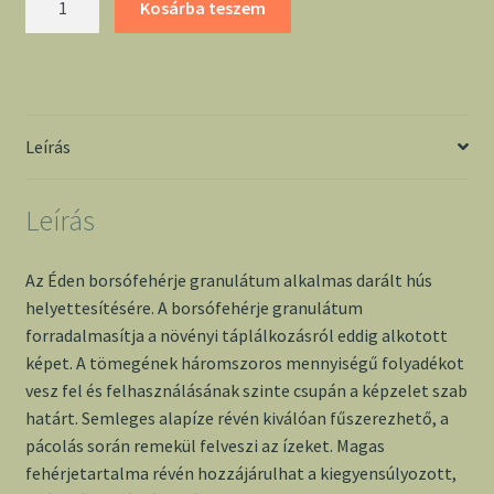
Kosárba teszem
granulátum
100g
-
Éden
mennyiség
Leírás
Leírás
Az Éden borsófehérje granulátum alkalmas darált hús
helyettesítésére. A borsófehérje granulátum
forradalmasítja a növényi táplálkozásról eddig alkotott
képet. A tömegének háromszoros mennyiségű folyadékot
vesz fel és felhasználásának szinte csupán a képzelet szab
határt. Semleges alapíze révén kiválóan fűszerezhető, a
pácolás során remekül felveszi az ízeket. Magas
fehérjetartalma révén hozzájárulhat a kiegyensúlyozott,