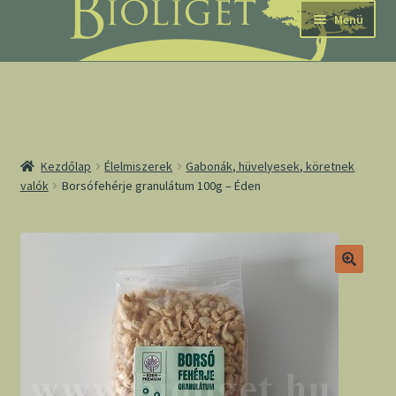
Ugrás
Kilépés
Menü
a
a
navigációhoz
tartalomba
nd
Kezdőlap
Élelmiszerek
Gabonák, hüvelyesek, köretnek
valók
Borsófehérje granulátum 100g – Éden
u
nd
u