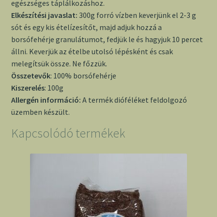
egészséges táplálkozáshoz.
Elkészítési javaslat:
300g forró vízben keverjünk el 2-3 g
sót és egy kis ételízesítőt, majd adjuk hozzá a
borsófehérje granulátumot, fedjük le és hagyjuk 10 percet
állni. Keverjük az ételbe utolsó lépésként és csak
melegítsük össze. Ne főzzük.
Összetevők
: 100% borsófehérje
Kiszerelés
: 100g
Allergén információ:
A termék dióféléket feldolgozó
üzemben készült.
Kapcsolódó termékek