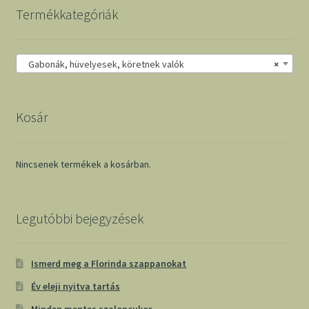
Termékkategóriák
Gabonák, hüvelyesek, köretnek valók
×
Kosár
Nincsenek termékek a kosárban.
Legutóbbi bejegyzések
Ismerd meg a Florinda szappanokat
Év eleji nyitva tartás