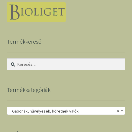
Termékkereső
Keresés:
Termékkategóriák
Gabonák, hüvelyesek, köretnek valók
×