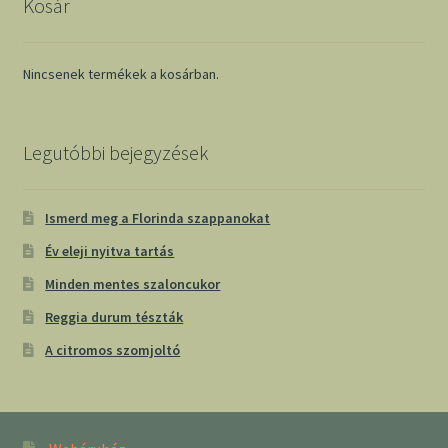
Kosár
Nincsenek termékek a kosárban.
Legutóbbi bejegyzések
Ismerd meg a Florinda szappanokat
Év eleji nyitva tartás
Minden mentes szaloncukor
Reggia durum tészták
A citromos szomjoltó