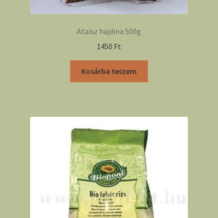
Ataisz hajdina 500g
1450
Ft
Kosárba teszem