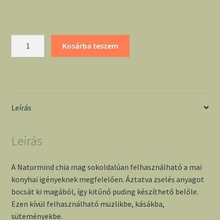
Naturmind
Kosárba teszem
Chia
mag
500g
mennyiség
Leírás
Leírás
A Naturmind chia mag sokoldalúan felhasználható a mai
konyhai igényeknek megfelelően. Áztatva zselés anyagot
bocsát ki magából, így kitűnő puding készíthető belőle.
Ezen kívül felhasználható müzlikbe, kásákba,
süteményekbe.