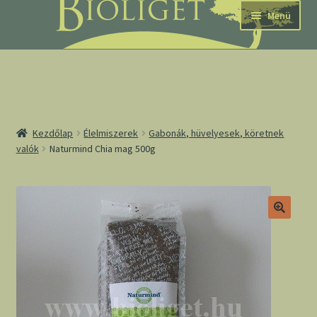
Ugrás
Kilépés
Menü
a
a
navigációhoz
tartalomba
nd
Kezdőlap
Élelmiszerek
Gabonák, hüvelyesek, köretnek
valók
Naturmind Chia mag 500g
u
nd
u