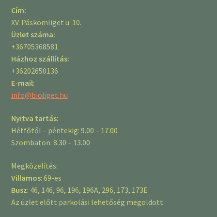
Cím:
XV. Páskomliget u. 10.
Üzlet száma:
+36705368581
Házhoz szállítás:
+36202650136
E-mail:
info@bioliget.hu
Nyitva tartás:
Hétfőtől – péntekig: 9.00 – 17.00
Szombaton: 8.30 – 13.00
Megközelítés:
Villamos
: 69-es
Busz
: 46, 146, 96, 196, 196A, 296, 173, 173E
Az üzlet előtt parkolási lehetőség megoldott