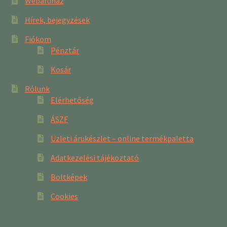
Webáruház
Hírek, bejegyzések
Fiókom
Pénztár
Kosár
Rólunk
Elérhetőség
ÁSZF
Üzleti árukészlet – online termékpaletta
Adatkezelési tájékoztató
Boltképek
Cookies