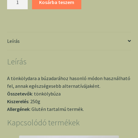
Kosárba teszem
250g
-
Natura
mennyiség
Leírás
Leírás
A tönkölydara a búzadarához hasonló módon használható
fel, annak egészségesebb alternatívájaként.
Összetevők
: tönkölybúza
Kiszerelés
: 250g
Allergének
: Glutén tartalmú termék.
Kapcsolódó termékek