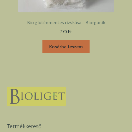
Bio gluténmentes rizskása – Biorganik
770
Ft
Kosárba teszem
Termékkereső