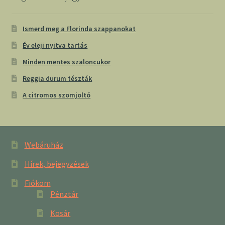
Ismerd meg a Florinda szappanokat
Év eleji nyitva tartás
Minden mentes szaloncukor
Reggia durum tészták
A citromos szomjoltó
Webáruház
Hírek, bejegyzések
Fiókom
Pénztár
Kosár