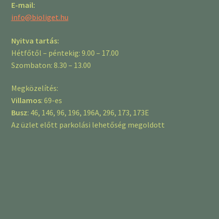
E-mail:
info@bioliget.hu
Nyitva tartás:
Hétfőtől – péntekig: 9.00 – 17.00
Szombaton: 8.30 – 13.00
Megközelítés:
Villamos
: 69-es
Busz
: 46, 146, 96, 196, 196A, 296, 173, 173E
Az üzlet előtt parkolási lehetőség megoldott