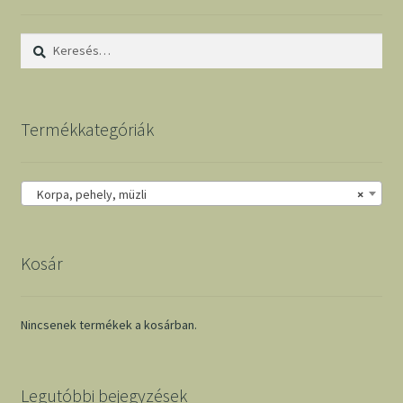
Keresés:
Termékkategóriák
Korpa, pehely, müzli
×
Kosár
Nincsenek termékek a kosárban.
Legutóbbi bejegyzések