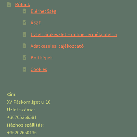
Rólunk
Elérhetőség
ÁSZF
Üzleti árukészlet – online termékpaletta
Adatkezelési tájékoztató
Boltképek
Cookies
Cím:
XV. Páskomliget u. 10.
Üzlet száma:
+36705368581
Házhoz szállítás:
+36202650136