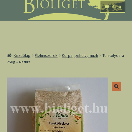
Ugrás
Kilépés
Menü
a
a
navigációhoz
tartalomba
nd
Kezdőlap
Élelmiszerek
Korpa, pehely, müzli
Tönkölydara
250g – Natura
u
nd
u