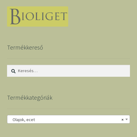
Termékkereső
Keresés:
Termékkategóriák
Olajok, ecet
×