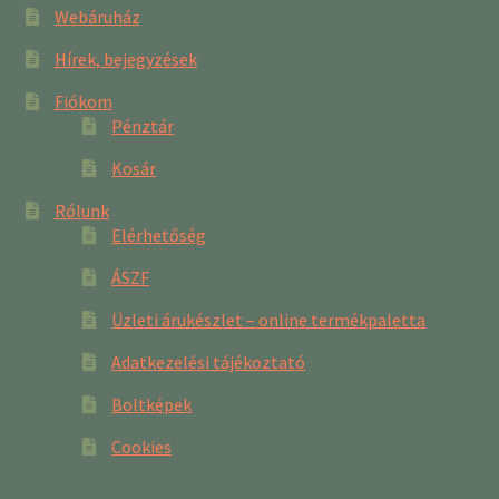
Webáruház
Hírek, bejegyzések
Fiókom
Pénztár
Kosár
Rólunk
Elérhetőség
ÁSZF
Üzleti árukészlet – online termékpaletta
Adatkezelési tájékoztató
Boltképek
Cookies