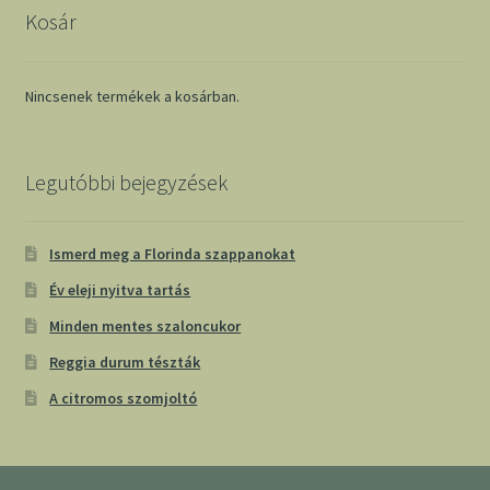
Kosár
Nincsenek termékek a kosárban.
Legutóbbi bejegyzések
Ismerd meg a Florinda szappanokat
Év eleji nyitva tartás
Minden mentes szaloncukor
Reggia durum tészták
A citromos szomjoltó