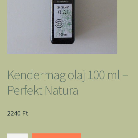
Kendermag olaj 100 ml –
Perfekt Natura
2240
Ft
Kendermag