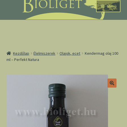
Ugrás
Kilépés
Menü
a
a
navigációhoz
tartalomba
nd
Kezdőlap
Élelmiszerek
Olajok, ecet
Kendermag olaj 100
ml – Perfekt Natura
u
nd
u