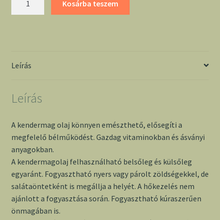
Kosárba teszem
olaj
100
ml
-
Perfekt
Leírás
Natura
mennyiség
Leírás
A kendermag olaj könnyen emészthető, elősegíti a
megfelelő bélműködést. Gazdag vitaminokban és ásványi
anyagokban.
A kendermagolaj felhasználható belsőleg és külsőleg
egyaránt. Fogyasztható nyers vagy párolt zöldségekkel, de
salátaöntetként is megállja a helyét. A hőkezelés nem
ajánlott a fogyasztása során. Fogyasztható kúraszerűen
önmagában is.