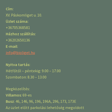
Cím:
XV. Páskomliget u. 10.
Üzlet száma:
+36705368581
Házhoz szállítás:
+36202650136
E-mail:
info@bioliget.hu
Nyitva tartás:
Hétfőtől – péntekig: 9.00 – 17.00
Szombaton: 8.30 – 13.00
Megközelítés:
Villamos
: 69-es
Busz
: 46, 146, 96, 196, 196A, 296, 173, 173E
Az üzlet előtt parkolási lehetőség megoldott