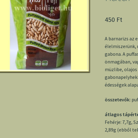
450
Ft
A barnarizs az 
élelmiszerünk,
gabona. A puffa
önmagában, vagy
müzlibe, olajos
gabonapelyhekk
édességek alapa
összetevők:
puf
átlagos tápért
Fehérje: 7,7g, S
2,89g (ebből tel