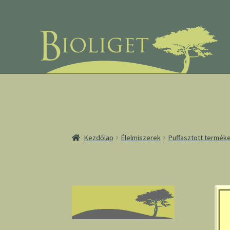
Ugrás
Kilépés
a
a
navigációhoz
tartalomba
Kezdőlap
Élelmiszerek
Puffasztott termék