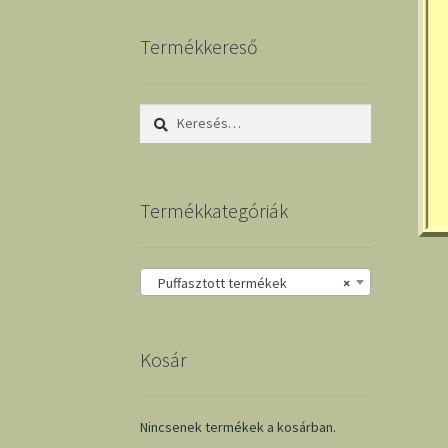
Termékkereső
Keresés:
Termékkategóriák
Puffasztott termékek
×
Kosár
Nincsenek termékek a kosárban.