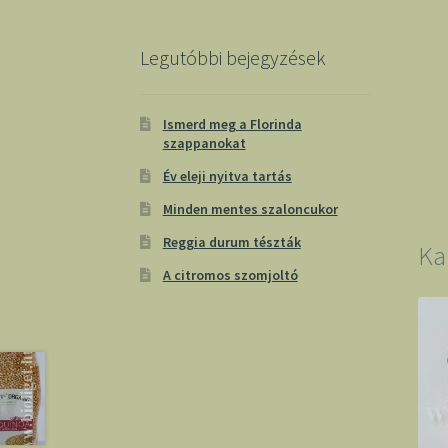
Legutóbbi bejegyzések
Ismerd meg a Florinda
szappanokat
Év eleji nyitva tartás
Minden mentes szaloncukor
Reggia durum tészták
Ka
A citromos szomjoltó