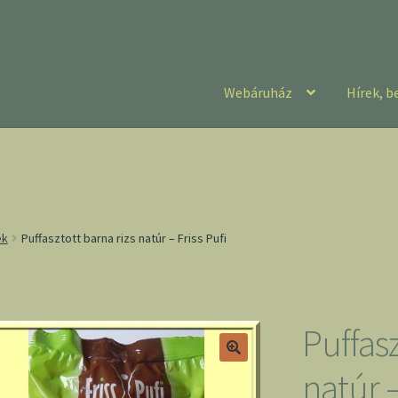
Webáruház
Hírek, b
ek
Puffasztott barna rizs natúr – Friss Pufi
Puffasz
natúr –