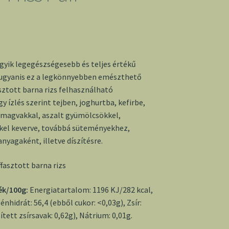
egyik legegészségesebb és teljes értékű
 ugyanis ez a legkönnyebben emészthető
sztott barna rizs felhasználható
 ízlés szerint tejben, joghurtba, kefirbe,
 magvakkal, aszalt gyümölcsökkel,
el keverve, továbbá süteményekhez,
nyagaként, illetve díszítésre.
fasztott barna rizs
ék/100g:
Energiatartalom: 1196 KJ/282 kcal,
zénhidrát: 56,4 (ebből cukor: <0,03g), Zsír:
ített zsírsavak: 0,62g), Nátrium: 0,01g.