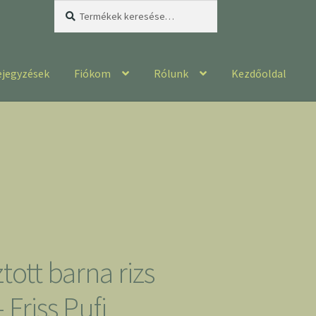
Keresés
Keresés
a
következőre:
ejegyzések
Fiókom
Rólunk
Kezdőoldal
tott barna rizs
 Friss Pufi