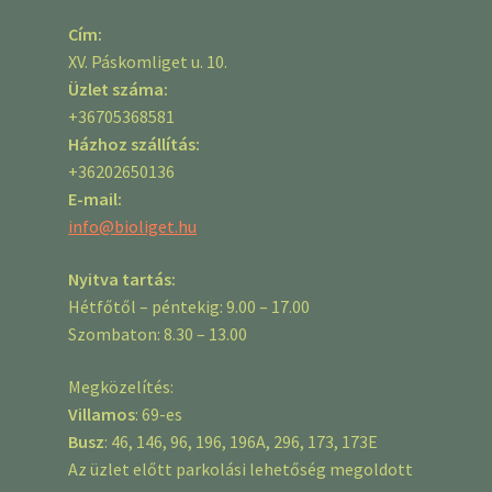
Cím:
XV. Páskomliget u. 10.
Üzlet száma:
+36705368581
Házhoz szállítás:
+36202650136
E-mail:
info@bioliget.hu
Nyitva tartás:
Hétfőtől – péntekig: 9.00 – 17.00
Szombaton: 8.30 – 13.00
Megközelítés:
Villamos
: 69-es
Busz
: 46, 146, 96, 196, 196A, 296, 173, 173E
Az üzlet előtt parkolási lehetőség megoldott