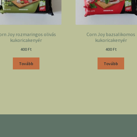
orn Joy rozmaringos olivás
Corn Joy bazsalikomos
kukoricakenyér
kukoricakenyér
400
Ft
400
Ft
Tovább
Tovább