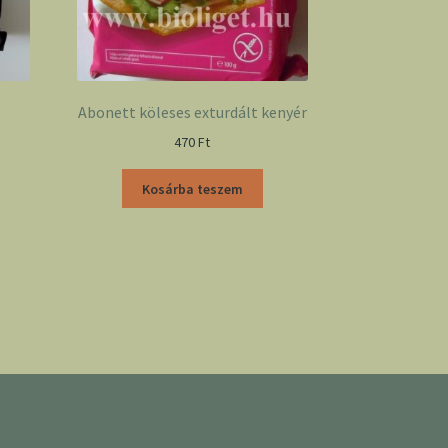
Abonett köleses exturdált kenyér
470
Ft
Kosárba teszem