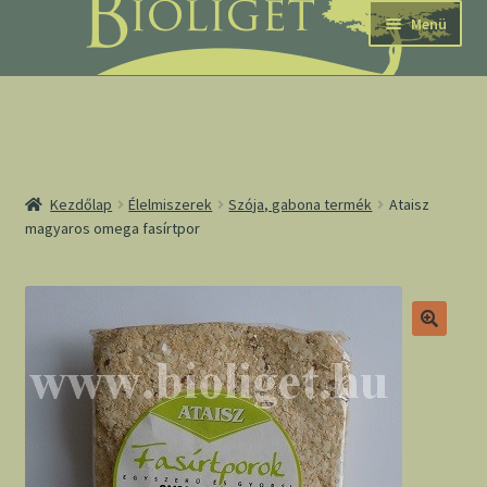
Ugrás
Kilépés
Menü
a
a
navigációhoz
tartalomba
nd
Kezdőlap
Élelmiszerek
Szója, gabona termék
Ataisz
magyaros omega fasírtpor
u
nd
u