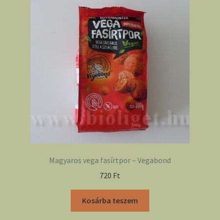
Magyaros vega fasírtpor – Vegabond
720
Ft
Kosárba teszem