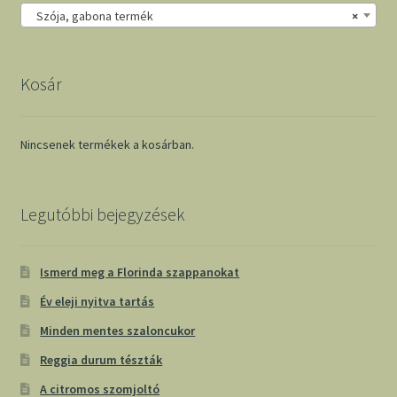
Szója, gabona termék
×
Kosár
Nincsenek termékek a kosárban.
Legutóbbi bejegyzések
Ismerd meg a Florinda szappanokat
Év eleji nyitva tartás
Minden mentes szaloncukor
Reggia durum tészták
A citromos szomjoltó