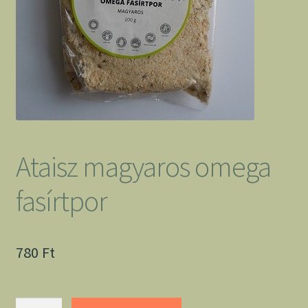
Ataisz magyaros omega
fasírtpor
780
Ft
Ataisz