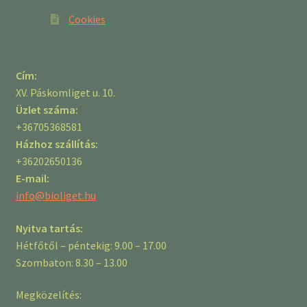
Cookies
Cím:
XV. Páskomliget u. 10.
Üzlet száma:
+36705368581
Házhoz szállítás:
+36202650136
E-mail:
info@bioliget.hu
Nyitva tartás:
Hétfőtől – péntekig: 9.00 – 17.00
Szombaton: 8.30 – 13.00
Megközelítés: