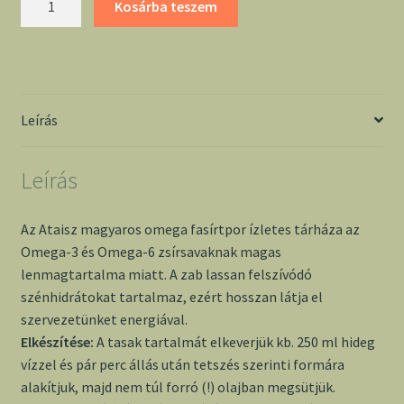
Kosárba teszem
magyaros
omega
fasírtpor
mennyiség
Leírás
Leírás
Az Ataisz magyaros omega fasírtpor ízletes tárháza az
Omega-3 és Omega-6 zsírsavaknak magas
lenmagtartalma miatt. A zab lassan felszívódó
szénhidrátokat tartalmaz, ezért hosszan látja el
szervezetünket energiával.
Elkészítése:
A tasak tartalmát elkeverjük kb. 250 ml hideg
vízzel és pár perc állás után tetszés szerinti formára
alakítjuk, majd nem túl forró (!) olajban megsütjük.