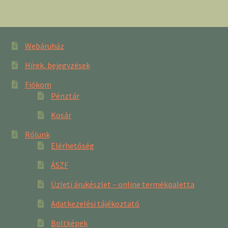
Webáruház
Hírek, bejegyzések
Fiókom
Pénztár
Kosár
Rólunk
Elérhetőség
ÁSZF
Üzleti árukészlet – online termékpaletta
Adatkezelési tájékoztató
Boltképek