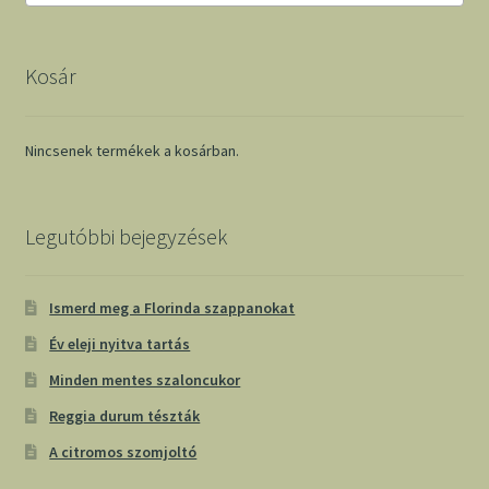
Kosár
Nincsenek termékek a kosárban.
Legutóbbi bejegyzések
Ismerd meg a Florinda szappanokat
Év eleji nyitva tartás
Minden mentes szaloncukor
Reggia durum tészták
A citromos szomjoltó