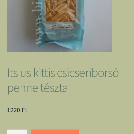
Its us kittis csicseriborsó
penne tészta
1220
Ft
Its