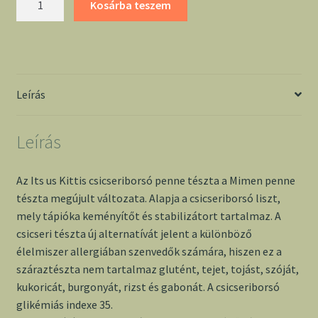
Kosárba teszem
us
kittis
csicseriborsó
penne
tészta
Leírás
mennyiség
Leírás
Az Its us Kittis csicseriborsó penne tészta a Mimen penne
tészta megújult változata. Alapja a csicseriborsó liszt,
mely tápióka keményítőt és stabilizátort tartalmaz. A
csicseri tészta új alternatívát jelent a különböző
élelmiszer allergiában szenvedők számára, hiszen ez a
száraztészta nem tartalmaz glutént, tejet, tojást, szóját,
kukoricát, burgonyát, rizst és gabonát. A csicseriborsó
glikémiás indexe 35.