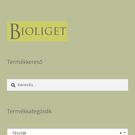
Termékkereső
Keresés:
Termékkategóriák
Tészták
×