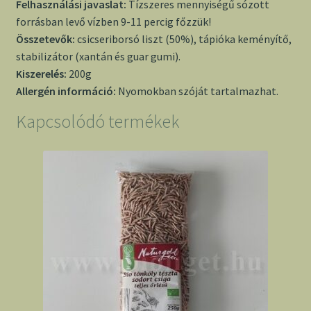
Felhasználási javaslat:
Tízszeres mennyiségű sózott
forrásban levő vízben 9-11 percig főzzük!
Összetevők:
csicseriborsó liszt (50%), tápióka keményítő,
stabilizátor (xantán és guar gumi).
Kiszerelés:
200g
Allergén információ:
Nyomokban szóját tartalmazhat.
Kapcsolódó termékek