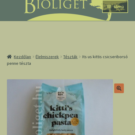
Ugrás
Kilépés
Menü
a
a
navigációhoz
tartalomba
nd
Kezdőlap
Élelmiszerek
Tészták
Its us kittis csicseriborsó
penne tészta
u
nd
u