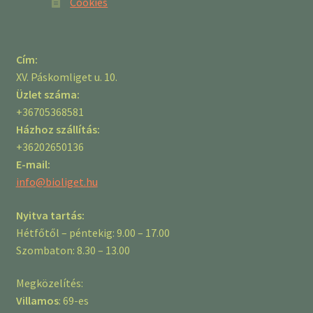
Cookies
Cím:
XV. Páskomliget u. 10.
Üzlet száma:
+36705368581
Házhoz szállítás:
+36202650136
E-mail:
info@bioliget.hu
Nyitva tartás:
Hétfőtől – péntekig: 9.00 – 17.00
Szombaton: 8.30 – 13.00
Megközelítés:
Villamos
: 69-es