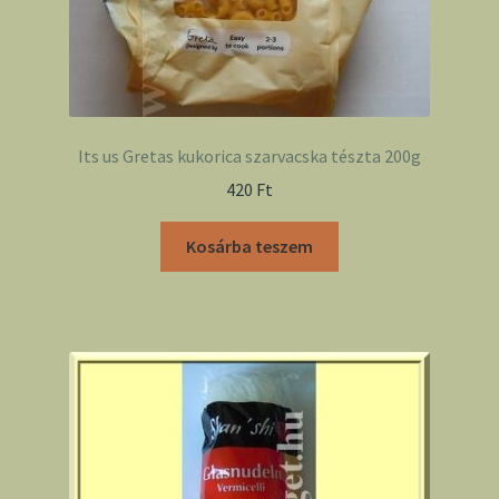
Its us Gretas kukorica szarvacska tészta 200g
420
Ft
Kosárba teszem