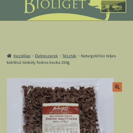
Ugrás
Kilépés
Menü
a
a
navigációhoz
tartalomba
nd
Kezdőlap
Élelmiszerek
Tészták
Naturgold bio teljes
kiőrlésű tönköly fodros kocka 250g
u
nd
u