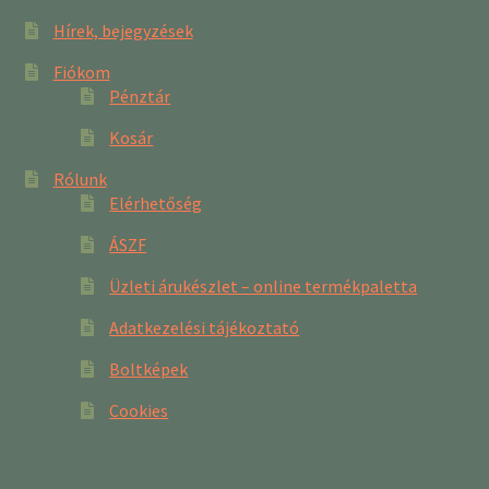
Hírek, bejegyzések
Fiókom
Pénztár
Kosár
Rólunk
Elérhetőség
ÁSZF
Üzleti árukészlet – online termékpaletta
Adatkezelési tájékoztató
Boltképek
Cookies