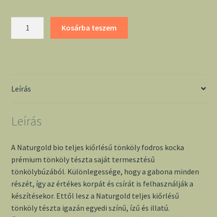
Naturgold
Kosárba teszem
bio
teljes
kiőrlésű
tönköly
fodros
Leírás
kocka
250g
Leírás
mennyiség
A Naturgold bio teljes kiőrlésű tönköly fodros kocka
prémium tönköly tészta saját termesztésű
tönkölybúzából. Különlegessége, hogy a gabona minden
részét, így az értékes korpát és csírát is felhasználják a
készítésekor. Ettől lesz a Naturgold teljes kiőrlésű
tönköly tészta igazán egyedi színű, ízű és illatú.