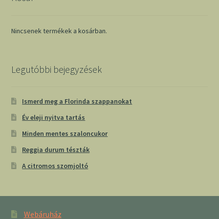
Nincsenek termékek a kosárban.
Legutóbbi bejegyzések
Ismerd meg a Florinda szappanokat
Év eleji nyitva tartás
Minden mentes szaloncukor
Reggia durum tészták
A citromos szomjoltó
Webáruház