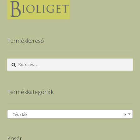
Termékkereső
Keresés:
Termékkategóriák
Tészták
×
Kosár