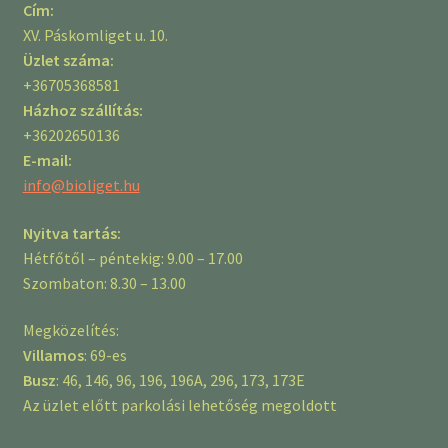
Cím:
XV. Páskomliget u. 10.
Üzlet száma:
+36705368581
Házhoz szállítás:
+36202650136
E-mail:
info@bioliget.hu
Nyitva tartás:
Hétfőtől – péntekig: 9.00 – 17.00
Szombaton: 8.30 – 13.00
Megközelítés:
Villamos
: 69-es
Busz
: 46, 146, 96, 196, 196A, 296, 173, 173E
Az üzlet előtt parkolási lehetőség megoldott