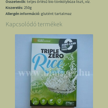
Összetevők:
teljes őrlésű bio tönkölybúza liszt,
víz.
Kiszerelés:
250g
Allergén információ:
glutént tartalmaz
Kapcsolódó termékek