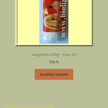
Üvegtészta 100g – Shan Shi
750
Ft
Kosárba teszem