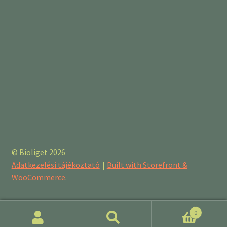
© Bioliget 2026
Adatkezelési tájékoztató
Built with Storefront &
WooCommerce
.
0
Keresés
Keresés