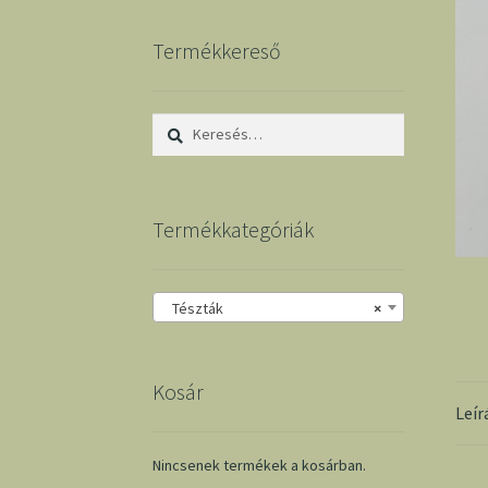
Termékkereső
Keresés:
Termékkategóriák
Tészták
×
Kosár
Leír
Nincsenek termékek a kosárban.