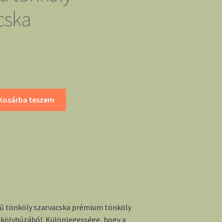
cska
Kosárba teszem
ésű tönköly szarvacska prémium tönköly
nkölybúzából. Különlegessége, hogy a