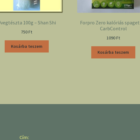
vegtészta 100g – Shan Shi
Forpro Zero kalóriás spaget
CarbControl
750
Ft
1090
Ft
Kosárba teszem
Kosárba teszem
Cím: