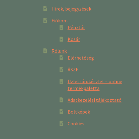
Hírek, bejegyzések
Fiókom
Pénztár
Kosár
Rólunk
Elérhetőség
ÁSZF
Üzleti árukészlet – online
termékpaletta
Adatkezelési tájékoztató
Boltképek
Cookies