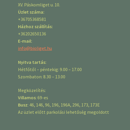
XV. Páskomliget u. 10.
Üzlet száma:
+36705368581
Házhoz szállítás:
+36202650136
E-mail:
info@bioliget.hu
Nyitva tartás:
Hétfőtől – péntekig: 9.00 – 17.00
Szombaton: 8.30 – 13.00
Megközelítés:
Villamos
: 69-es
Busz
: 46, 146, 96, 196, 196A, 296, 173, 173E
Az üzlet előtt parkolási lehetőség megoldott