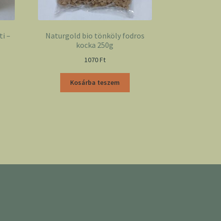
ti –
Naturgold bio tönköly fodros
kocka 250g
1070
Ft
Kosárba teszem