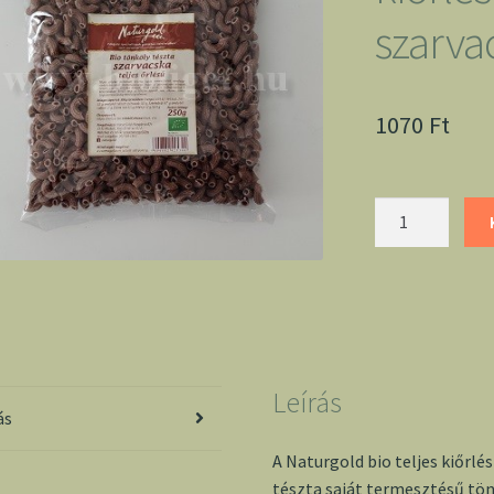
szarva
1070
Ft
Naturgold
bio
teljes
kiőrlésű
tönköly
szarvacska
mennyiség
Leírás
ás
A Naturgold bio teljes kiőrl
tészta saját termesztésű tö