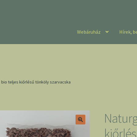
Webáruház
Hírek, b
 bio teljes kiőrlésű tönköly szarvacska
Naturg
kiőrlé