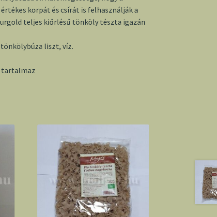
értékes korpát és csírát is felhasználják a
turgold teljes kiőrlésű tönköly tészta igazán
o tönkölybúza liszt,
víz.
 tartalmaz