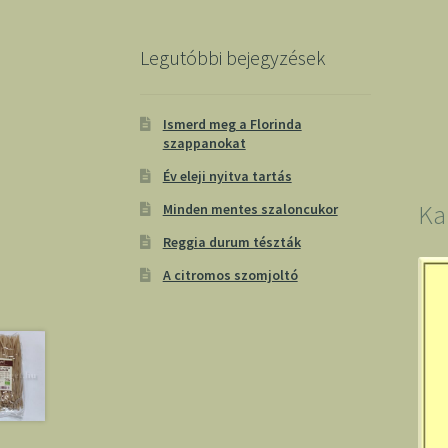
Legutóbbi bejegyzések
Ismerd meg a Florinda
szappanokat
Év eleji nyitva tartás
Ka
Minden mentes szaloncukor
Reggia durum tészták
A citromos szomjoltó