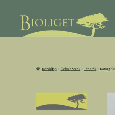
Ugrás
Kilépés
a
a
navigációhoz
tartalomba
Kezdőlap
Élelmiszerek
Tészták
Naturgold