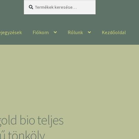
Keresés
Keresés
a
következőre:
ejegyzések
Fiókom
Rólunk
Kezdőoldal
old bio teljes
sű tönköly