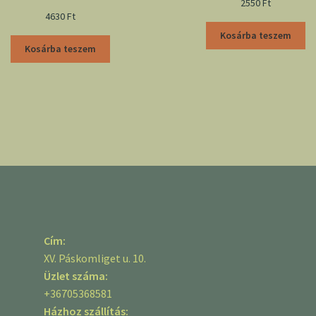
2550
Ft
4630
Ft
Kosárba teszem
Kosárba teszem
Cím:
XV. Páskomliget u. 10.
Üzlet száma:
+36705368581
Házhoz szállítás: