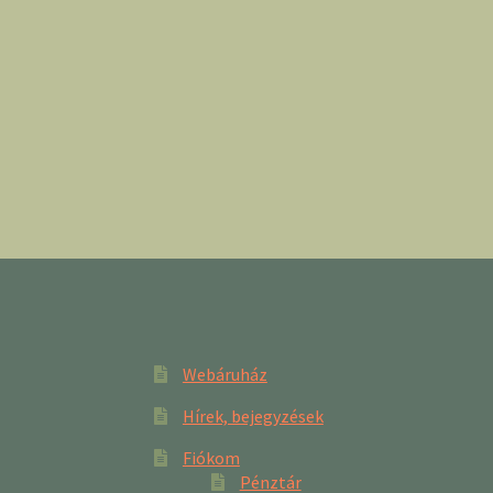
Webáruház
Hírek, bejegyzések
Fiókom
Pénztár