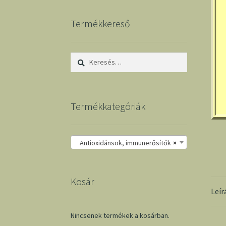
Termékkereső
Keresés:
Termékkategóriák
Antioxidánsok, immunerősítők
×
Kosár
Leír
Nincsenek termékek a kosárban.