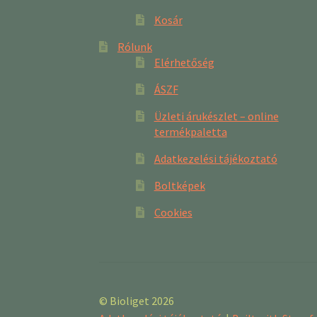
Kosár
Rólunk
Elérhetőség
ÁSZF
Üzleti árukészlet – online
termékpaletta
Adatkezelési tájékoztató
Boltképek
Cookies
© Bioliget 2026