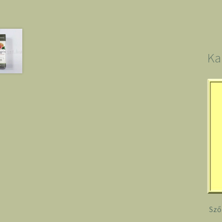
Ka
Sző