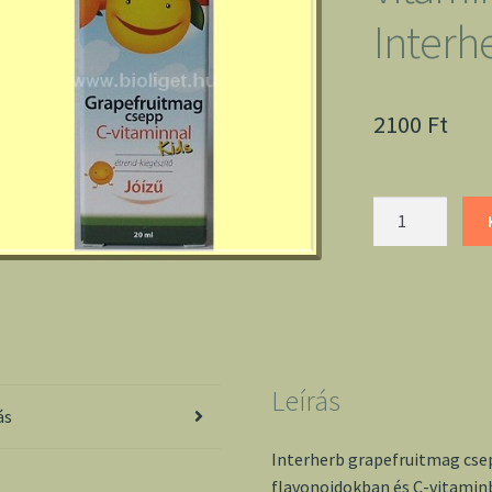
Interh
2100
Ft
Grapefruitmag
csepp
C-
vitaminnal
Kids
-
Interherb
Leírás
mennyiség
ás
Interherb grapefruitmag cse
flavonoidokban és C-vitamin