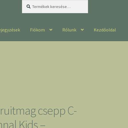
Keresés
Keresés
a
következőre:
ejegyzések
Fiókom
Rólunk
Kezdőoldal
ruitmag csepp C-
nnal Kids –