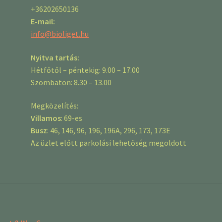
+36202650136
E-mail:
info@bioliget.hu
Nyitva tartás:
Hétfőtől – péntekig: 9.00 – 17.00
Szombaton: 8.30 – 13.00
Megközelítés:
Villamos
: 69-es
Busz
: 46, 146, 96, 196, 196A, 296, 173, 173E
Az üzlet előtt parkolási lehetőség megoldott