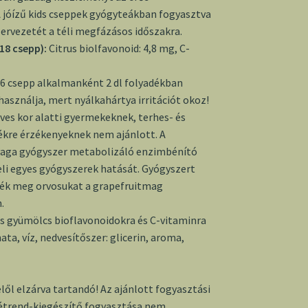
 jóízű kids cseppek gyógyteákban fogyasztva
ervezetét a téli megfázásos időszakra.
18 csepp):
Citrus biolfavonoid: 4,8 mg, C-
6 csepp alkalmanként 2 dl folyadékban
 használja, mert nyálkahártya irritációt okoz!
éves kor alatti gyermekeknek, terhes- és
ékre érzékenyeknek nem ajánlott. A
yaga gyógyszer metabolizáló enzimbénító
eli egyes gyógyszerek hatását. Gyógyszert
ék meg orvosukat a grapefruitmag
.
s gyümölcs bioflavonoidokra és C-vitaminra
ata, víz, nedvesítőszer: glicerin, aroma,
ől elzárva tartandó! Az ajánlott fogyasztási
 étrend-kiegészítő fogyasztása nem