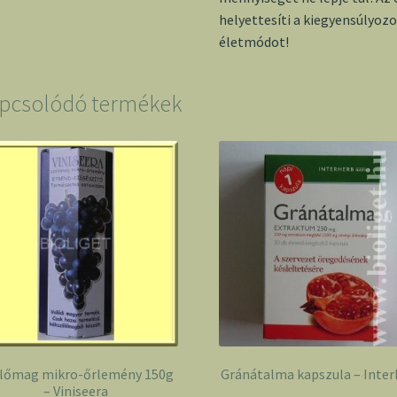
helyettesíti a kiegyensúlyoz
életmódot!
pcsolódó termékek
lőmag mikro-őrlemény 150g
Gránátalma kapszula – Inter
– Viniseera