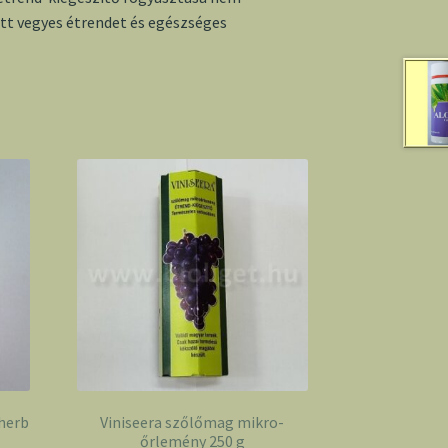
ott vegyes étrendet és egészséges
herb
Viniseera szőlőmag mikro-
őrlemény 250 g