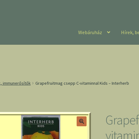
Webáruház
Hírek, b
k, immunerősítők
Grapefruitmag csepp C-vitaminnal Kids – Interherb
Grapef
vitami