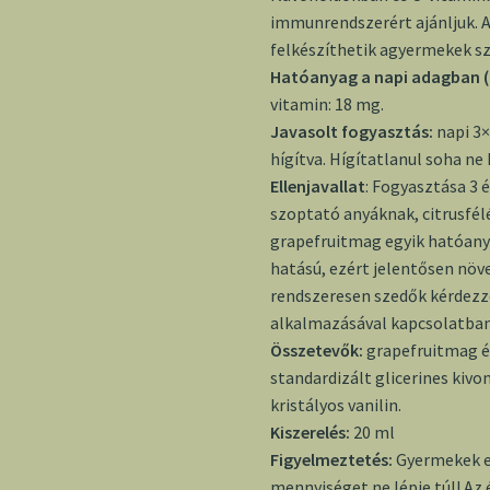
immunrendszerért ajánljuk. A
felkészíthetik agyermekek sz
Hatóanyag a napi adagban (
vitamin: 18 mg.
Javasolt fogyasztás:
napi 3×
hígítva. Hígítatlanul soha ne
Ellenjavallat
: Fogyasztása 3 
szoptató anyáknak, citrusfél
grapefruitmag egyik hatóan
hatású, ezért jelentősen növ
rendszeresen szedők kérdezz
alkalmazásával kapcsolatban
Összetevők:
grapefruitmag é
standardizált glicerines kivon
kristályos vanilin.
Kiszerelés:
20 ml
Figyelmeztetés:
Gyermekek el
mennyiséget ne lépje túl! Az