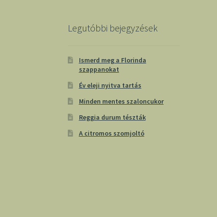
Legutóbbi bejegyzések
Ismerd meg a Florinda
szappanokat
Év eleji nyitva tartás
Minden mentes szaloncukor
Reggia durum tészták
A citromos szomjoltó