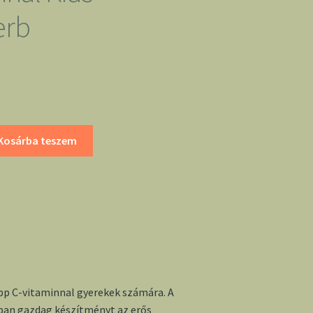
erb
Kosárba teszem
pp C-vitaminnal gyerekek számára. A
ban gazdag készítményt az erős