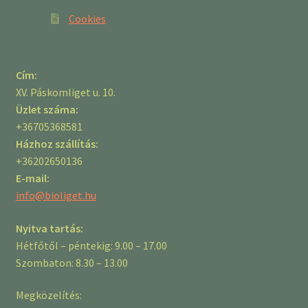
Cookies
Cím:
XV. Páskomliget u. 10.
Üzlet száma:
+36705368581
Házhoz szállítás:
+36202650136
E-mail:
info@bioliget.hu
Nyitva tartás:
Hétfőtől – péntekig: 9.00 – 17.00
Szombaton: 8.30 – 13.00
Megközelítés: