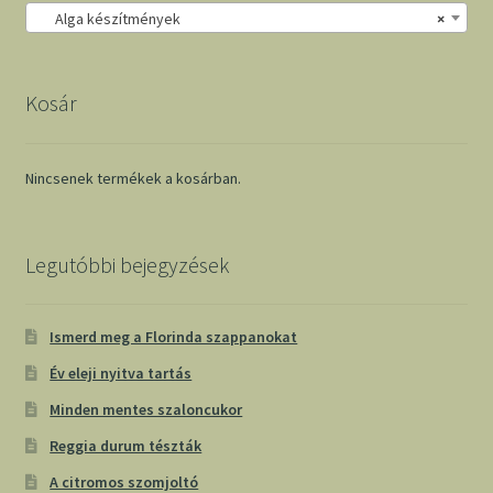
Alga készítmények
×
Kosár
Nincsenek termékek a kosárban.
Legutóbbi bejegyzések
Ismerd meg a Florinda szappanokat
Év eleji nyitva tartás
Minden mentes szaloncukor
Reggia durum tészták
A citromos szomjoltó