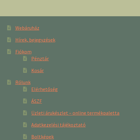
Webáruház
Hírek, bejegyzések
Fiókom
Pénztár
Kosár
Rólunk
Elérhetőség
ÁSZF
Üzleti árukészlet – online termékpaletta
Adatkezelési tájékoztató
Boltképek