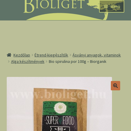
Ugrás
Kilépés
Menü
a
a
navigációhoz
tartalomba
nd
Kezdőlap
Étrend-kiegészítők
Ásványi anyagok, vitaminok
Alga készítmények
Bio spirulina por 100g – Biorganik
u
nd
u