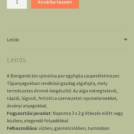
Kosárba teszem
spirulina
por
100g
-
Biorganik
Leírás
mennyiség
Leírás
A Biorganik bio spirulina por egyfajta szuperélelmiszer.
Tápanyagokban rendkívül gazdag algafajta, mely
természetes étrend-kiegészítő. Az alga méregtelenít,
táplál, lúgosít, feltölti a szervezetet nyomelemekkel,
ásványi anyagokkal.
Fogyasztási javaslat:
Naponta 3 x 2 g étkezés előtt vagy
közben, elegendő folyadékkal.
Felhasználása
: vízben, gyümölcslében, turmixban