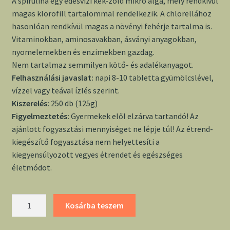
A spirulina egy édesvízi kék-zöld mikro alga, mely rendkívül
magas klorofill tartalommal rendelkezik. A chlorellához
hasonlóan rendkívül magas a növényi fehérje tartalma is.
Vitaminokban, aminosavakban, ásványi anyagokban,
nyomelemekben és enzimekben gazdag.
Nem tartalmaz semmilyen kötő- és adalékanyagot.
Felhasználási javaslat:
napi 8-10 tabletta gyümölcslével,
vízzel vagy teával ízlés szerint.
Kiszerelés:
250 db (125g)
Figyelmeztetés:
Gyermekek elől elzárva tartandó! Az
ajánlott fogyasztási mennyiséget ne lépje túl! Az étrend-
kiegészítő fogyasztása nem helyettesíti a
kiegyensúlyozott vegyes étrendet és egészséges
életmódot.
Spirulina
Kosárba teszem
alga
tabletta