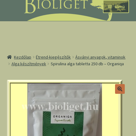
Ugrás
Kilépés
Menü
a
a
navigációhoz
tartalomba
nd
Kezdőlap
Étrend-kiegészítők
Ásványi anyagok, vitaminok
Alga készítmények
Spirulina alga tabletta 250 db – Organiqa
u
nd
u