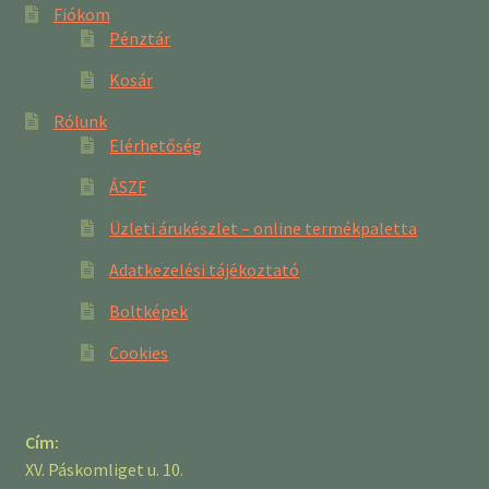
Fiókom
Pénztár
Kosár
Rólunk
Elérhetőség
ÁSZF
Üzleti árukészlet – online termékpaletta
Adatkezelési tájékoztató
Boltképek
Cookies
Cím:
XV. Páskomliget u. 10.