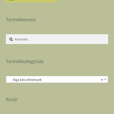
Termékkereső
Keresés:
Termékkategóriák
Alga készítmények
×
Kosár