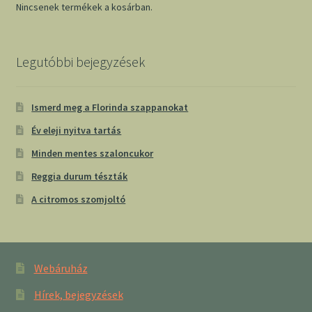
Nincsenek termékek a kosárban.
Legutóbbi bejegyzések
Ismerd meg a Florinda szappanokat
Év eleji nyitva tartás
Minden mentes szaloncukor
Reggia durum tészták
A citromos szomjoltó
Webáruház
Hírek, bejegyzések