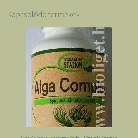
250
db
Kapcsolódó termékek
-
Organiqa
mennyiség