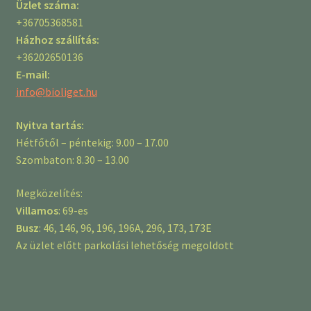
Üzlet száma:
+36705368581
Házhoz szállítás:
+36202650136
E-mail:
info@bioliget.hu
Nyitva tartás:
Hétfőtől – péntekig: 9.00 – 17.00
Szombaton: 8.30 – 13.00
Megközelítés:
Villamos
: 69-es
Busz
: 46, 146, 96, 196, 196A, 296, 173, 173E
Az üzlet előtt parkolási lehetőség megoldott