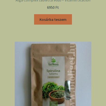
Alga Complex tabletta 90db – Vitamin Station
6950
Ft
Kosárba teszem